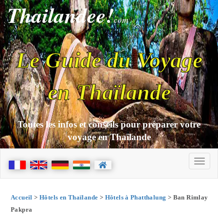
Thailandee!
com
Le Guide du Voyage
en Thaïlande
Toutes les infos et conseils pour préparer votre
voyage en Thaïlande
Accueil
>
Hôtels en Thaïlande
>
Hôtels à Phatthalung
> Ban Rimlay
Pakpra