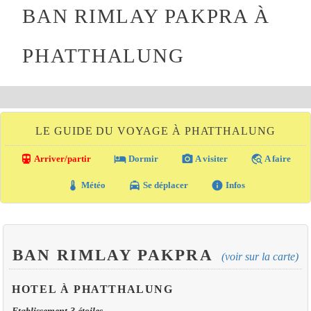
BAN RIMLAY PAKPRA À
PHATTHALUNG
LE GUIDE DU VOYAGE À PHATTHALUNG
directions_transit
local_hotel
photo_camera
travel_explore
Arriver/partir
Dormir
A visiter
A faire
thermostat
local_taxi
info
Météo
Se déplacer
Infos
BAN RIMLAY PAKPRA
(voir sur la carte)
HOTEL À PHATTHALUNG
Etablissement 3 étoiles