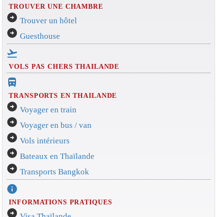
TROUVER UNE CHAMBRE
arrow_circle_right
Trouver un hôtel
arrow_circle_right
Guesthouse
flight_takeoff
VOLS PAS CHERS THAILANDE
directions_bus_filled
TRANSPORTS EN THAILANDE
arrow_circle_right
Voyager en train
arrow_circle_right
Voyager en bus / van
arrow_circle_right
Vols intérieurs
arrow_circle_right
Bateaux en Thaïlande
arrow_circle_right
Transports Bangkok
info
INFORMATIONS PRATIQUES
arrow_circle_right
Visa Thaïlande