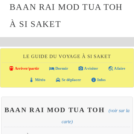
BAAN RAI MOD TUA TOH
À SI SAKET
LE GUIDE DU VOYAGE À SI SAKET
directions_transit
local_hotel
photo_camera
travel_explore
Arriver/partir
Dormir
A visiter
A faire
thermostat
local_taxi
info
Météo
Se déplacer
Infos
BAAN RAI MOD TUA TOH
(voir sur la
carte)