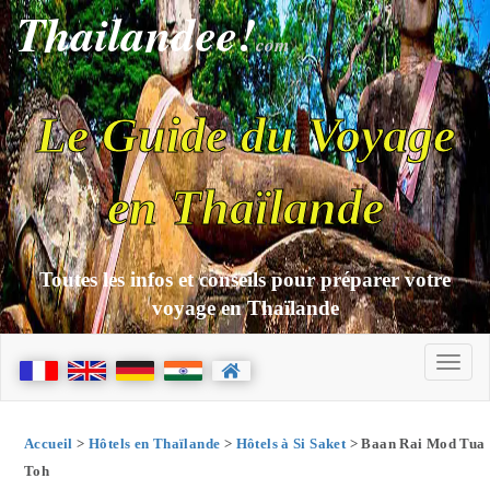
Thailandee!
com
Le Guide du Voyage
en Thaïlande
Toutes les infos et conseils pour préparer votre
voyage en Thaïlande
Accueil
>
Hôtels en Thaïlande
>
Hôtels à Si Saket
> Baan Rai Mod Tua
Toh