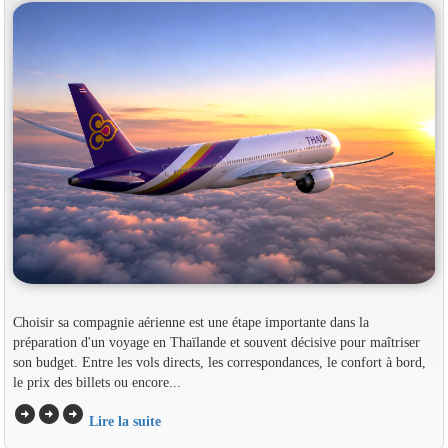
Choisir sa compagnie aérienne est une étape importante dans la
préparation d'un voyage en Thaïlande et souvent décisive pour maîtriser
son budget. Entre les vols directs, les correspondances, le confort à bord,
le prix des billets ou encore...
arrow_circle_right
arrow_circle_right
arrow_circle_right
Lire la suite