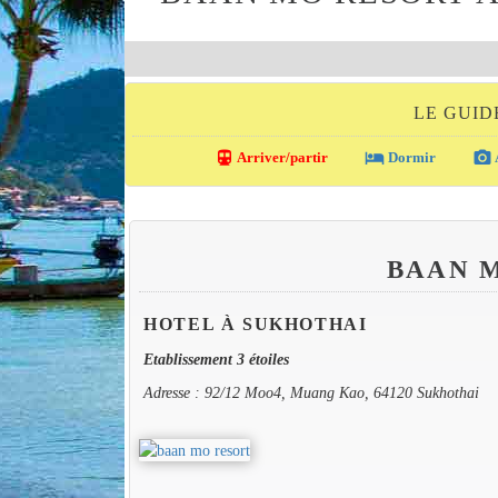
LE GUID
directions_transit
local_hotel
photo_camera
Arriver/partir
Dormir
BAAN 
HOTEL À SUKHOTHAI
Etablissement 3 étoiles
Adresse : 92/12 Moo4, Muang Kao, 64120 Sukhothai