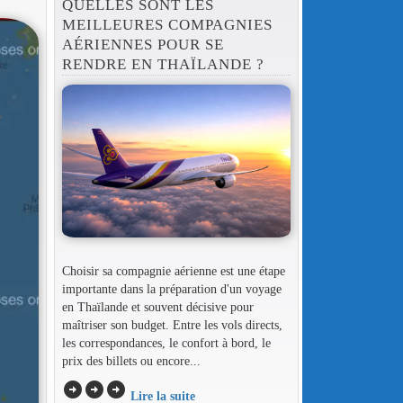
QUELLES SONT LES
MEILLEURES COMPAGNIES
AÉRIENNES POUR SE
RENDRE EN THAÏLANDE ?
Choisir sa compagnie aérienne est une étape
importante dans la préparation d'un voyage
en Thaïlande et souvent décisive pour
maîtriser son budget. Entre les vols directs,
les correspondances, le confort à bord, le
prix des billets ou encore...
arrow_circle_right
arrow_circle_right
arrow_circle_right
Lire la suite