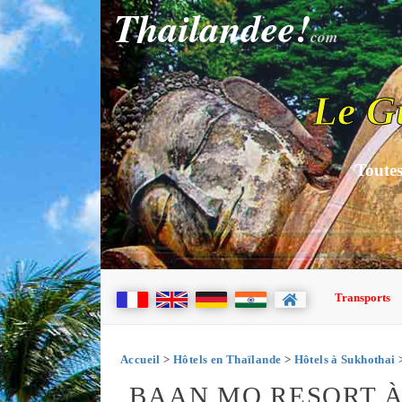
Thailandee!
com
Le G
Toutes
Transports
Accueil
>
Hôtels en Thaïlande
>
Hôtels à Sukhothai
>
BAAN MO RESORT 