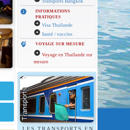
Transports Bangkok
info
INFORMATIONS
PRATIQUES
arrow_circle_right
Visa Thaïlande
arrow_circle_right
Santé / vaccins
edit_location_alt
VOYAGE SUR MESURE
arrow_circle_right
Voyage en Thaïlande sur
mesure
LES TRANSPORTS EN