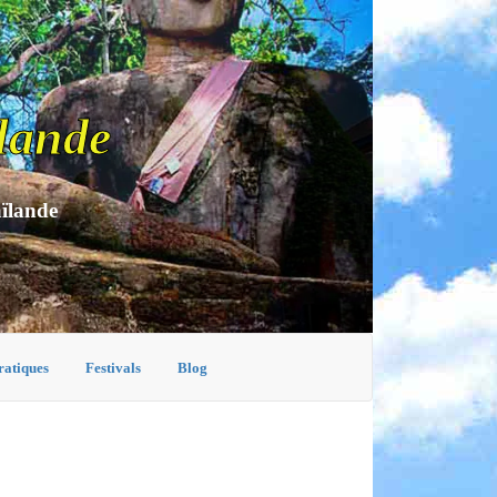
lande
aïlande
ratiques
Festivals
Blog