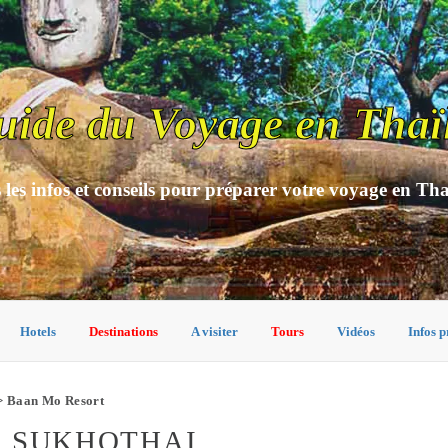
uide du Voyage en Thaï
 les infos et conseils pour préparer votre voyage en Th
Hotels
Destinations
A visiter
Tours
Vidéos
Infos p
 Baan Mo Resort
À SUKHOTHAI