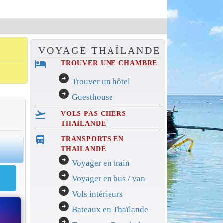
VOYAGE THAÏLANDE
hotel
TROUVER UNE CHAMBRE
arrow_circle_right
Trouver un hôtel
arrow_circle_right
Guesthouse
flight_takeoff
VOLS PAS CHERS
THAILANDE
directions_bus_filled
TRANSPORTS EN
0
THAILANDE
arrow_circle_right
Voyager en train
arrow_circle_right
Voyager en bus / van
arrow_circle_right
Vols intérieurs
arrow_circle_right
Bateaux en Thaïlande
arrow_circle_right