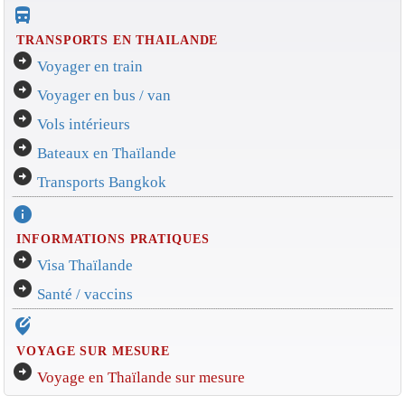
directions_bus_filled
TRANSPORTS EN THAILANDE
arrow_circle_right
Voyager en train
arrow_circle_right
Voyager en bus / van
arrow_circle_right
Vols intérieurs
arrow_circle_right
Bateaux en Thaïlande
arrow_circle_right
Transports Bangkok
info
INFORMATIONS PRATIQUES
arrow_circle_right
Visa Thaïlande
arrow_circle_right
Santé / vaccins
edit_location_alt
VOYAGE SUR MESURE
arrow_circle_right
Voyage en Thaïlande sur mesure