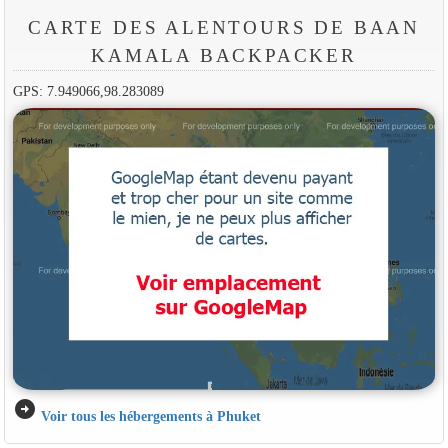
CARTE DES ALENTOURS DE BAAN
KAMALA BACKPACKER
GPS: 7.949066,98.283089
arrow_circle_right
Voir tous les hébergements à Phuket