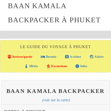
BAAN KAMALA
BACKPACKER À PHUKET
LE GUIDE DU VOYAGE À PHUKET
directions_transit
local_hotel
photo_camera
travel_explore
Arriver/partir
Dormir
A visiter
A faire
thermostat
hiking
info
Météo
Excursions
Infos
BAAN KAMALA BACKPACKER
(voir sur la carte)