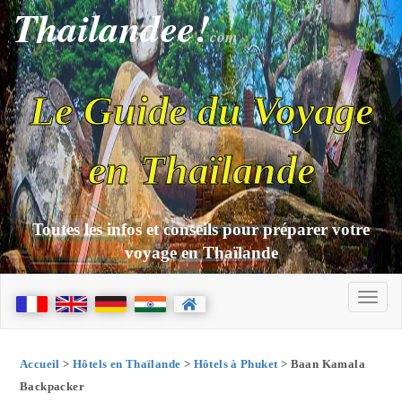
Thailandee!
com
Le Guide du Voyage
en Thaïlande
Toutes les infos et conseils pour préparer votre
voyage en Thaïlande
Accueil
>
Hôtels en Thaïlande
>
Hôtels à Phuket
> Baan Kamala
Backpacker