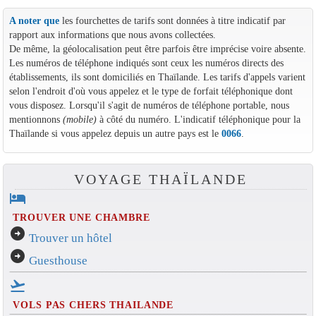
A noter que
les fourchettes de tarifs sont données à titre indicatif par
rapport aux informations que nous avons collectées.
De même, la géolocalisation peut être parfois être imprécise voire absente.
Les numéros de téléphone indiqués sont ceux les numéros directs des
établissements, ils sont domiciliés en Thaïlande. Les tarifs d'appels varient
selon l'endroit d'où vous appelez et le type de forfait téléphonique dont
vous disposez. Lorsqu'il s'agit de numéros de téléphone portable, nous
mentionnons
(mobile)
à côté du numéro. L'indicatif téléphonique pour la
Thaïlande si vous appelez depuis un autre pays est le
0066
.
VOYAGE THAÏLANDE
hotel
TROUVER UNE CHAMBRE
arrow_circle_right
Trouver un hôtel
arrow_circle_right
Guesthouse
flight_takeoff
VOLS PAS CHERS THAILANDE