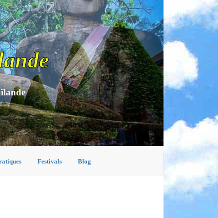
lande
aïlande
ratiques
Festivals
Blog