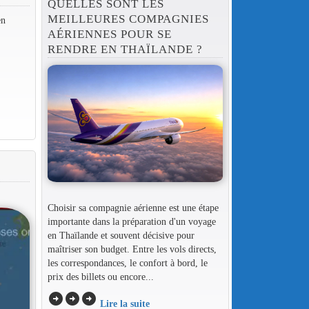
QUELLES SONT LES
MEILLEURES COMPAGNIES
en
AÉRIENNES POUR SE
RENDRE EN THAÏLANDE ?
Choisir sa compagnie aérienne est une étape
importante dans la préparation d'un voyage
en Thaïlande et souvent décisive pour
maîtriser son budget. Entre les vols directs,
les correspondances, le confort à bord, le
prix des billets ou encore...
arrow_circle_right
arrow_circle_right
arrow_circle_right
Lire la suite