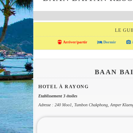
LE GU
directions_transit
local_hotel
photo_camera
Arriver/partir
Dormir
A
BAAN BA
HOTEL À RAYONG
Etablissement 3 étoiles
Adresse : 240 Moo1, Tumbon Chakphong, Amper Klaen