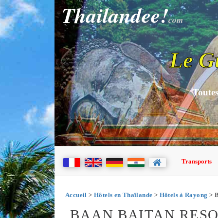
Thailandee!
com
Le G
Toutes
Transports
Accueil
>
Hôtels en Thaïlande
>
Hôtels à Rayong
> B
BAAN BAITAN RES