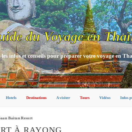
uide du Voyage en Thaï
 les infos et conseils pour préparer votre voyage en Th
Hotels
Destinations
A visiter
Tours
Vidéos
Infos p
aan Baitan Resort
ORT À RAYONG