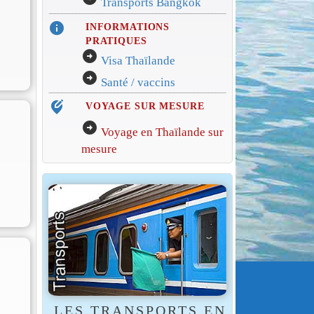
Transports Bangkok
info
INFORMATIONS
PRATIQUES
arrow_circle_right
Visa Thaïlande
arrow_circle_right
Santé / vaccins
edit_location_alt
VOYAGE SUR MESURE
arrow_circle_right
Voyage en Thaïlande sur
mesure
LES TRANSPORTS EN