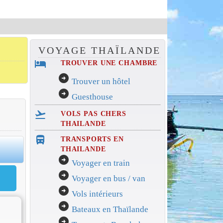
VOYAGE THAÏLANDE
hotel
TROUVER UNE CHAMBRE
arrow_circle_right
Trouver un hôtel
arrow_circle_right
Guesthouse
flight_takeoff
VOLS PAS CHERS
THAILANDE
directions_bus_filled
TRANSPORTS EN
0
THAILANDE
arrow_circle_right
Voyager en train
arrow_circle_right
Voyager en bus / van
arrow_circle_right
Vols intérieurs
arrow_circle_right
Bateaux en Thaïlande
arrow_circle_right