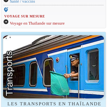
Santé / vaccins
edit_location_alt
VOYAGE SUR MESURE
arrow_circle_right
Voyage en Thaïlande sur mesure
LES TRANSPORTS EN THAÏLANDE