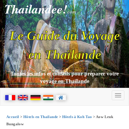
Thailandee!
com
Le Guide du Voyage
en Thaïlande
Toutes les infos et conseils pour préparer votre
voyage en Thaïlande
Accueil
>
Hôtels en Thaïlande
>
Hôtels à Koh Tao
> Aow Leuk
Bungalow