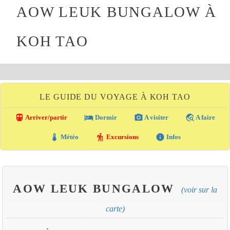
AOW LEUK BUNGALOW À
KOH TAO
LE GUIDE DU VOYAGE À KOH TAO
directions_transit
local_hotel
photo_camera
travel_explore
Arriver/partir
Dormir
A visiter
A faire
thermostat
hiking
info
Météo
Excursions
Infos
AOW LEUK BUNGALOW
(voir sur la
carte)