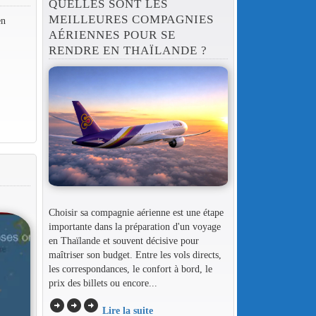
QUELLES SONT LES
MEILLEURES COMPAGNIES
en
AÉRIENNES POUR SE
RENDRE EN THAÏLANDE ?
Choisir sa compagnie aérienne est une étape
importante dans la préparation d'un voyage
en Thaïlande et souvent décisive pour
maîtriser son budget. Entre les vols directs,
les correspondances, le confort à bord, le
prix des billets ou encore...
arrow_circle_right
arrow_circle_right
arrow_circle_right
Lire la suite