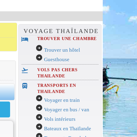
VOYAGE THAÏLANDE
hotel
TROUVER UNE CHAMBRE
arrow_circle_right
Trouver un hôtel
arrow_circle_right
Guesthouse
flight_takeoff
VOLS PAS CHERS
THAILANDE
directions_bus_filled
TRANSPORTS EN
0
THAILANDE
arrow_circle_right
Voyager en train
arrow_circle_right
Voyager en bus / van
arrow_circle_right
Vols intérieurs
arrow_circle_right
Bateaux en Thaïlande
arrow_circle_right