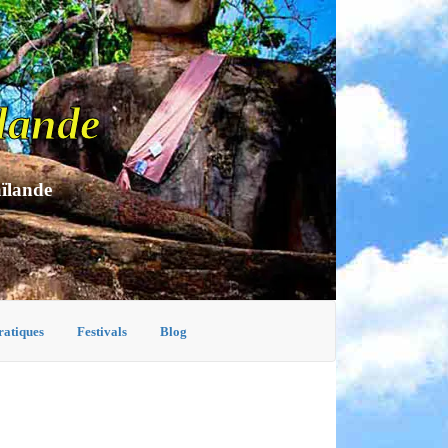
lande
aïlande
ratiques
Festivals
Blog