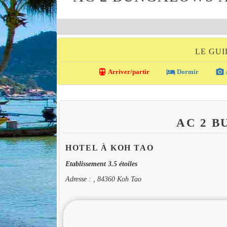
LE GUI
directions_transit
local_hotel
photo_camera
Arriver/partir
Dormir
AC 2 
HOTEL À KOH TAO
Etablissement 3.5 étoiles
Adresse : , 84360 Koh Tao