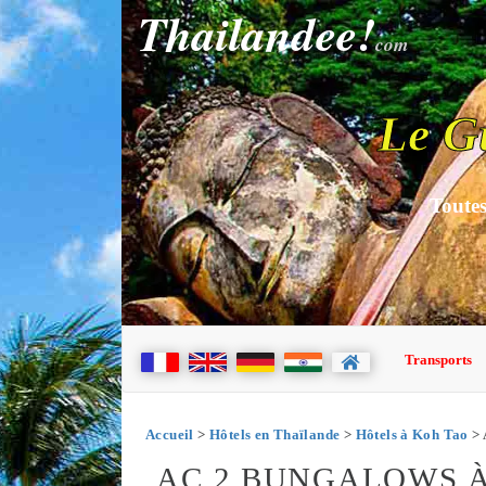
Thailandee!
com
Le G
Toutes
Transports
Accueil
>
Hôtels en Thaïlande
>
Hôtels à Koh Tao
> 
AC 2 BUNGALOWS 