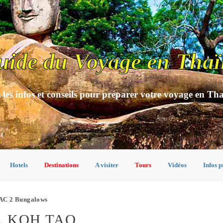
uide du Voyage en Thaï
 les infos et conseils pour préparer votre voyage en Th
Hotels
Destinations
A visiter
Tours
Vidéos
Infos p
AC 2 Bungalows
À KOH TAO