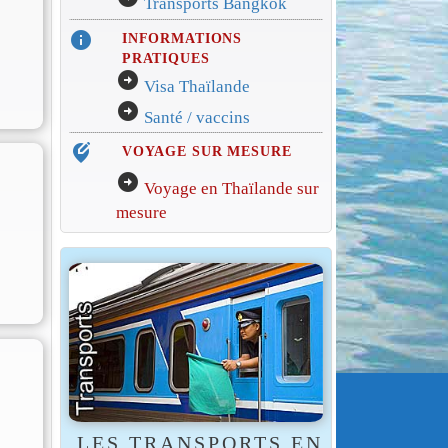
Transports Bangkok
info
INFORMATIONS
PRATIQUES
arrow_circle_right
Visa Thaïlande
arrow_circle_right
Santé / vaccins
edit_location_alt
VOYAGE SUR MESURE
arrow_circle_right
Voyage en Thaïlande sur
mesure
LES TRANSPORTS EN