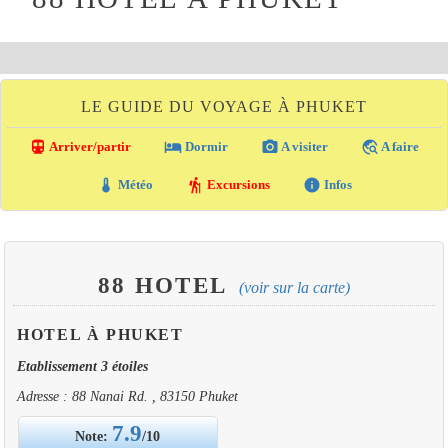
LE GUIDE DU VOYAGE À PHUKET
directions_transit
local_hotel
photo_camera
travel_explore
Arriver/partir
Dormir
A visiter
A faire
thermostat
hiking
info
Météo
Excursions
Infos
88 HOTEL
(voir sur la carte)
HOTEL À PHUKET
Etablissement 3 étoiles
Adresse : 88 Nanai Rd. , 83150 Phuket
7.9
Note:
/10