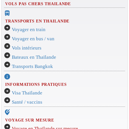
VOLS PAS CHERS THAILANDE
directions_bus_filled
TRANSPORTS EN THAILANDE
arrow_circle_right
Voyager en train
arrow_circle_right
Voyager en bus / van
arrow_circle_right
Vols intérieurs
arrow_circle_right
Bateaux en Thaïlande
arrow_circle_right
Transports Bangkok
info
INFORMATIONS PRATIQUES
arrow_circle_right
Visa Thaïlande
arrow_circle_right
Santé / vaccins
edit_location_alt
VOYAGE SUR MESURE
arrow_circle_right
Voyage en Thaïlande sur mesure