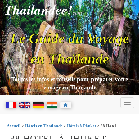
Thailandee!
com
Le Guide du Voyage
en Thaïlande
Toutes les infos et conseils pour préparer votre
voyage en Thaïlande
Accueil
>
Hôtels en Thaïlande
>
Hôtels à Phuket
> 88 Hotel
88 HOTEL À PHUKET