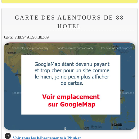
CARTE DES ALENTOURS DE 88
HOTEL
GPS: 7.889491,98.30369
arrow_circle_right
Voir tous les hébergements à Phuket