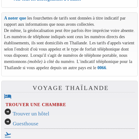
A noter que
les fourchettes de tarifs sont données à titre indicatif par
rapport aux informations que nous avons collectées.
De même, la géolocalisation peut être parfois être imprécise voire absente.
Les numéros de téléphone indiqués sont ceux les numéros directs des
établissements, ils sont domiciliés en Thaïlande. Les tarifs d'appels varient
selon l'endroit d'où vous appelez et le type de forfait téléphonique dont
vous disposez. Lorsqu'il s'agit de numéros de téléphone portable, nous
mentionnons
(mobile)
à côté du numéro. L'indicatif téléphonique pour la
Thaïlande si vous appelez depuis un autre pays est le
0066
.
VOYAGE THAÏLANDE
hotel
TROUVER UNE CHAMBRE
arrow_circle_right
Trouver un hôtel
arrow_circle_right
Guesthouse
flight_takeoff