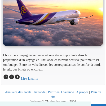
Choisir sa compagnie aérienne est une étape importante dans la
préparation d'un voyage en Thaïlande et souvent décisive pour maîtriser
son budget. Entre les vols directs, les correspondances, le confort à bord,
le prix des billets ou encore...
arrow_circle_right
arrow_circle_right
arrow_circle_right
Lire la suite
Annuaire des hotels Thailande
|
Partir en Thailande
|
A propos
|
Plan du
site
Website © Thailandee.com - 2026