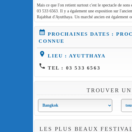
Mais ce que l'on retient surtout c'est le spectacle de son
03 533 6563. Il y a également une exposition sur l'ancien
Rajabhat d'Ayutthaya. Un marché ancien est également orga
calendar_month
PROCHAINES DATES : PRO
CONNUE
location_on
LIEU : AYUTTHAYA
phone
TEL : 03 533 6563
TROUVER UN
LES PLUS BEAUX FESTIVA