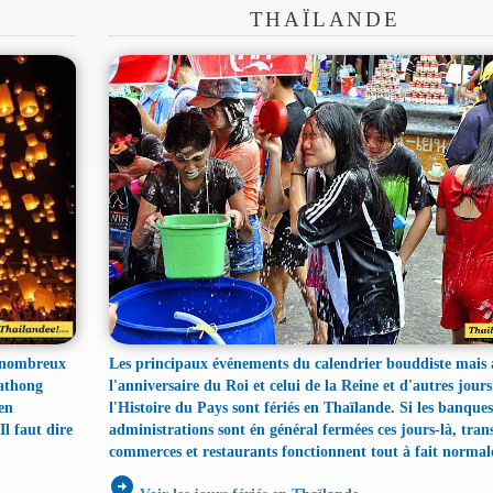
THAÏLANDE
t nombreux
Les principaux événements du calendrier bouddiste mais 
rathong
l'anniversaire du Roi et celui de la Reine et d'autres jours 
en
l'Histoire du Pays sont fériés en Thaïlande. Si les banques
l faut dire
administrations sont én général fermées ces jours-là, tran
commerces et restaurants fonctionnent tout à fait norma
arrow_circle_right