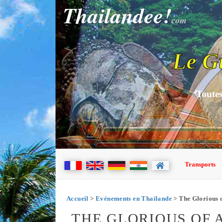
Thailandee!
com
Le G
Toutes
Transports
Accueil
>
Evénements en Thaïlande
> The Glorious 
THE GLORIOUS OF 