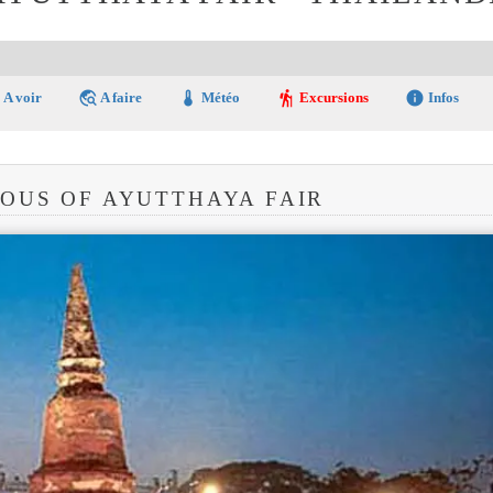
a
travel_explore
thermostat
hiking
info
A voir
A faire
Météo
Excursions
Infos
OUS OF AYUTTHAYA FAIR