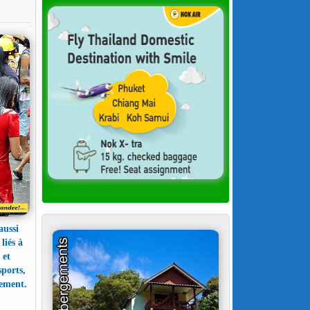
aussi
liés à
 et
sports,
lement.