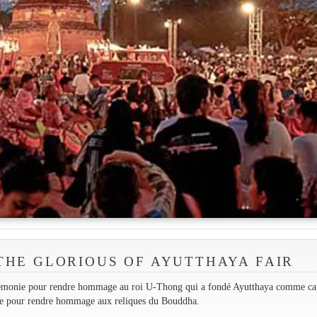
THE GLORIOUS OF AYUTTHAYA FAIR
érémonie pour rendre hommage au roi U-Thong qui a fondé Ayutthaya comme cap
se pour rendre hommage aux reliques du Bouddha.