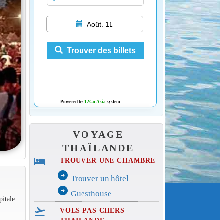
Août, 11
Trouver des billets
Powered by
12Go Asia
system
VOYAGE
THAÏLANDE
hotel
TROUVER UNE CHAMBRE
arrow_circle_right
Trouver un hôtel
arrow_circle_right
Guesthouse
itale
flight_takeoff
VOLS PAS CHERS