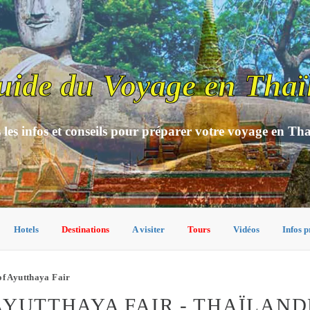
uide du Voyage en Thaï
 les infos et conseils pour préparer votre voyage en Th
Hotels
Destinations
A visiter
Tours
Vidéos
Infos p
of Ayutthaya Fair
AYUTTHAYA FAIR - THAÏLAND