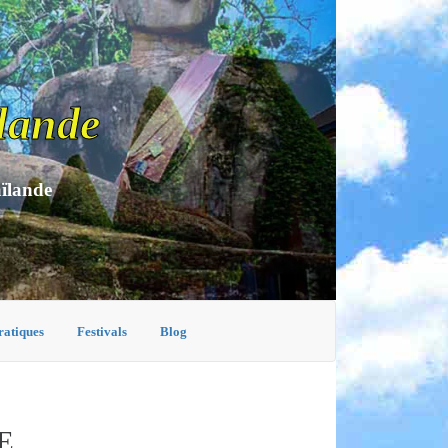
lande
aïlande
ratiques
Festivals
Blog
E