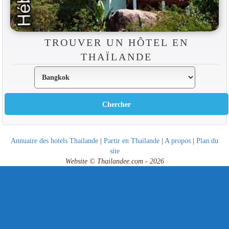
TROUVER UN HÔTEL EN
THAÏLANDE
Annuaire des hotels Thailande
|
Partir en Thailande
|
A propos
|
Plan du
site
Website © Thailandee.com - 2026