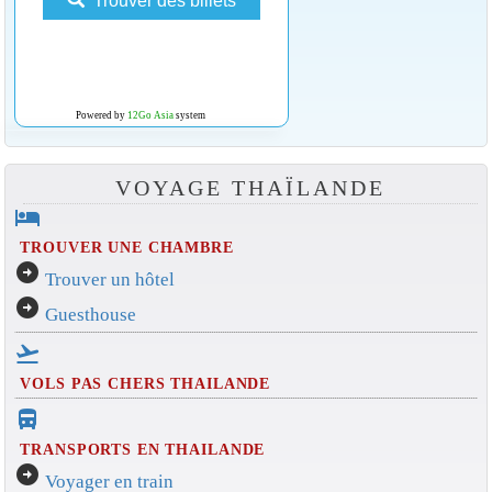
Trouver des billets
Powered by
12Go Asia
system
VOYAGE THAÏLANDE
hotel
TROUVER UNE CHAMBRE
arrow_circle_right
Trouver un hôtel
arrow_circle_right
Guesthouse
flight_takeoff
VOLS PAS CHERS THAILANDE
directions_bus_filled
TRANSPORTS EN THAILANDE
arrow_circle_right
Voyager en train