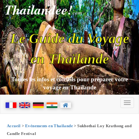
Thailandee!
com
Le Guide du Voyage
en Thaïlande
Toutes les infos et conseils pour préparer votre
voyage en Thaïlande
Accueil
>
Evénements en Thaïlande
> Sukhothai Loy Krathong and
Candle Festival