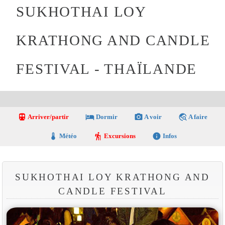
SUKHOTHAI LOY
KRATHONG AND CANDLE
FESTIVAL - THAÏLANDE
directions_transit
local_hotel
photo_camera
travel_explore
Arriver/partir
Dormir
A voir
A faire
thermostat
hiking
info
Météo
Excursions
Infos
SUKHOTHAI LOY KRATHONG AND
CANDLE FESTIVAL