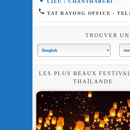
LIEU : CHANTHABURI
phone
TAT RAYONG OFFICE - TEL:
TROUVER UN
LES PLUS BEAUX FESTIVA
THAÏLANDE