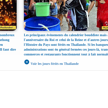
t nombreux
Les principaux événements du calendrier bouddiste mais 
rathong
l'anniversaire du Roi et celui de la Reine et d'autres jours 
en
l'Histoire du Pays sont fériés en Thaïlande. Si les banques
l faut dire
administrations sont én général fermées ces jours-là, tran
commerces et restaurants fonctionnent tout à fait norma
arrow_circle_right
Voir les jours fériés en Thaïlande