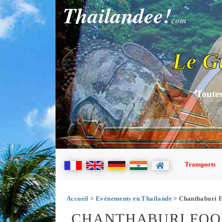
Thailandee!
com
Le G
Toutes
Transports
Accueil
>
Evénements en Thaïlande
> Chanthaburi F
CHANTHABURI FOOD