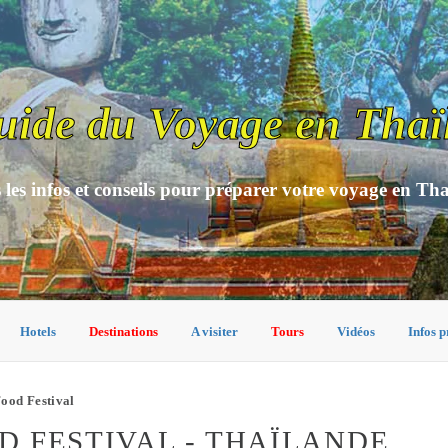
uide du Voyage en Thaï
 les infos et conseils pour préparer votre voyage en Th
Hotels
Destinations
A visiter
Tours
Vidéos
Infos p
ood Festival
 FESTIVAL - THAÏLANDE