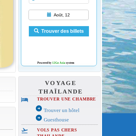
Août, 12
Trouver des billets
Powered by
12Go Asia
system
VOYAGE
THAÏLANDE
hotel
TROUVER UNE CHAMBRE
arrow_circle_right
Trouver un hôtel
arrow_circle_right
Guesthouse
flight_takeoff
VOLS PAS CHERS