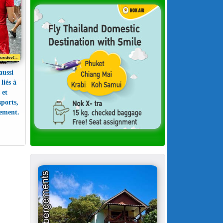
aussi
liés à
 et
sports,
lement.