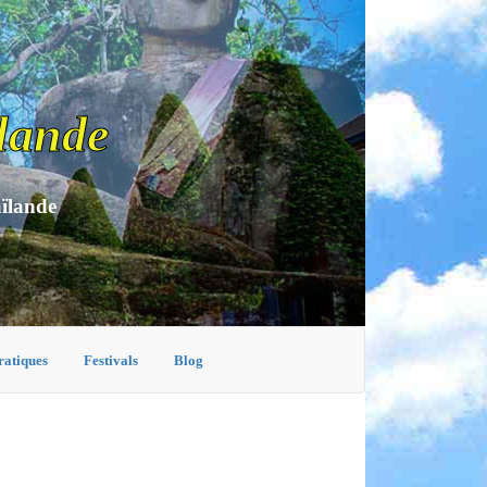
lande
aïlande
ratiques
Festivals
Blog