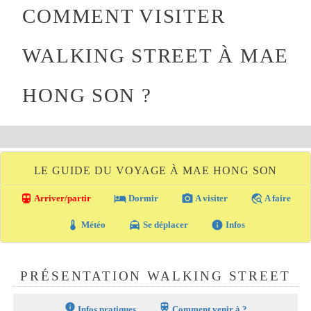
COMMENT VISITER
WALKING STREET À MAE
HONG SON ?
LE GUIDE DU VOYAGE À MAE HONG SON
directions_transit
local_hotel
photo_camera
travel_explore
Arriver/partir
Dormir
A visiter
A faire
thermostat
local_taxi
info
Météo
Se déplacer
Infos
PRÉSENTATION WALKING STREET
info
train
Infos pratiques
Comment venir à ?