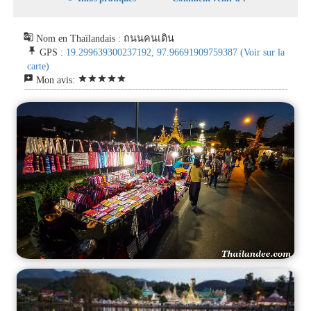
g_translate
Nom en Thaïlandais : ถนนคนเดิน
push_pin
GPS :
19.299639300237192, 97.96691909759387
(Voir sur la
carte)
reviews
star
star
star
star
star
Mon avis: