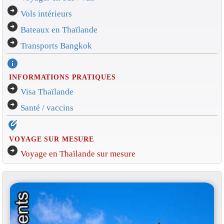
arrow_circle_right
Vols intérieurs
arrow_circle_right
Bateaux en Thaïlande
arrow_circle_right
Transports Bangkok
info
INFORMATIONS PRATIQUES
arrow_circle_right
Visa Thaïlande
arrow_circle_right
Santé / vaccins
edit_location_alt
VOYAGE SUR MESURE
arrow_circle_right
Voyage en Thaïlande sur mesure