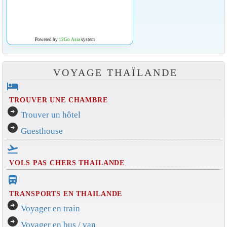
Powered by
12Go Asia
system
VOYAGE THAÏLANDE
hotel
TROUVER UNE CHAMBRE
arrow_circle_right
Trouver un hôtel
arrow_circle_right
Guesthouse
flight_takeoff
VOLS PAS CHERS THAILANDE
directions_bus_filled
TRANSPORTS EN THAILANDE
arrow_circle_right
Voyager en train
arrow_circle_right
Voyager en bus / van