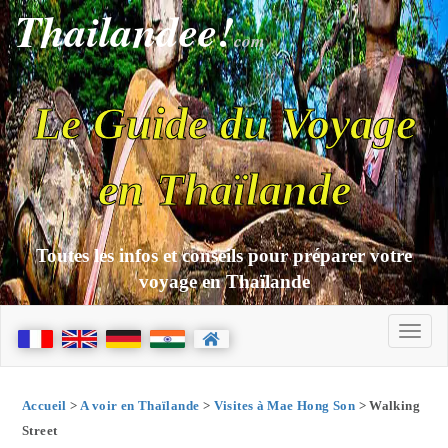
Thailandee!
com
Le Guide du Voyage
en Thaïlande
Toutes les infos et conseils pour préparer votre
voyage en Thaïlande
Accueil
>
A voir en Thaïlande
>
Visites à Mae Hong Son
> Walking
Street