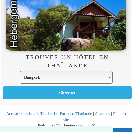
TROUVER UN HÔTEL EN
THAÏLANDE
Annuaire des hotels Thailande
|
Partir en Thailande
|
A propos
|
Plan du
site
Website © Thailandee.com - 2026