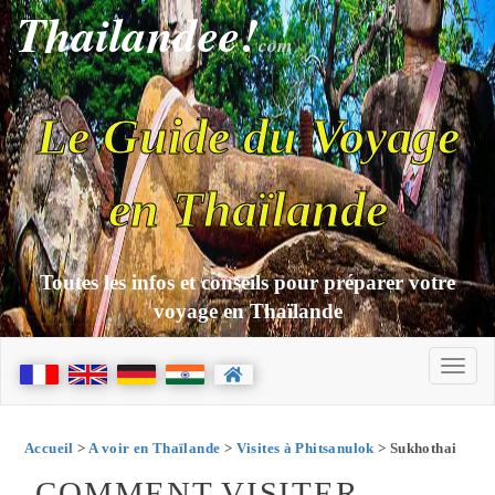
Thailandee!
com
Le Guide du Voyage
en Thaïlande
Toutes les infos et conseils pour préparer votre
voyage en Thaïlande
Accueil
>
A voir en Thaïlande
>
Visites à Phitsanulok
> Sukhothai
COMMENT VISITER