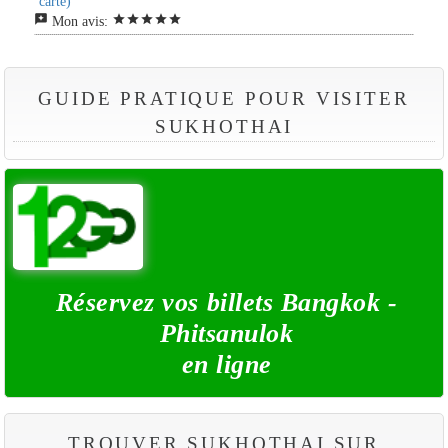
carte)
reviews
star
star
star
star
star
Mon avis:
GUIDE PRATIQUE POUR VISITER
SUKHOTHAI
Réservez vos billets Bangkok -
Phitsanulok
en ligne
TROUVER SUKHOTHAI SUR