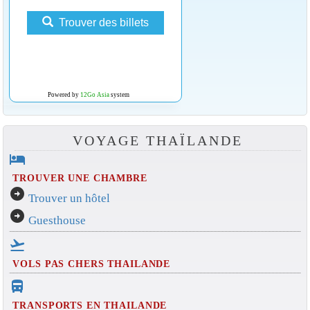
Trouver des billets
Powered by
12Go Asia
system
VOYAGE THAÏLANDE
hotel
TROUVER UNE CHAMBRE
arrow_circle_right
Trouver un hôtel
arrow_circle_right
Guesthouse
flight_takeoff
VOLS PAS CHERS THAILANDE
directions_bus_filled
TRANSPORTS EN THAILANDE