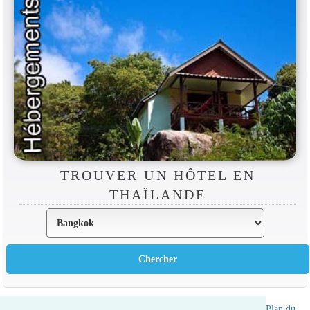
TROUVER UN HÔTEL EN
THAÏLANDE
Annuaire des hotels Thailande
|
Partir en Thailande
|
A propos
|
Plan du