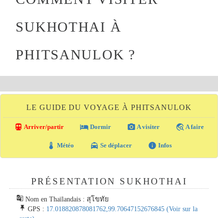
SUKHOTHAI À
PHITSANULOK ?
LE GUIDE DU VOYAGE À PHITSANULOK
directions_transit
local_hotel
photo_camera
travel_explore
Arriver/partir
Dormir
A visiter
A faire
thermostat
local_taxi
info
Météo
Se déplacer
Infos
PRÉSENTATION SUKHOTHAI
g_translate
Nom en Thaïlandais : สุโขทัย
push_pin
GPS :
17.018820878081762,99.70647152676845
(Voir sur la