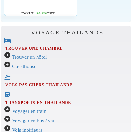
Powered by
12Go Asia
system
VOYAGE THAÏLANDE
hotel
TROUVER UNE CHAMBRE
arrow_circle_right
Trouver un hôtel
arrow_circle_right
Guesthouse
flight_takeoff
VOLS PAS CHERS THAILANDE
directions_bus_filled
TRANSPORTS EN THAILANDE
arrow_circle_right
Voyager en train
arrow_circle_right
Voyager en bus / van
arrow_circle_right
Vols intérieurs