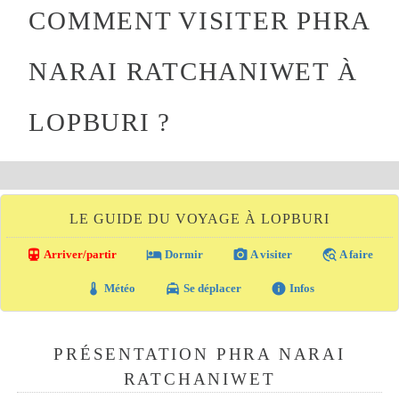
COMMENT VISITER PHRA
NARAI RATCHANIWET À
LOPBURI ?
LE GUIDE DU VOYAGE À LOPBURI
directions_transit
local_hotel
photo_camera
travel_explore
Arriver/partir
Dormir
A visiter
A faire
thermostat
local_taxi
info
Météo
Se déplacer
Infos
PRÉSENTATION PHRA NARAI
RATCHANIWET