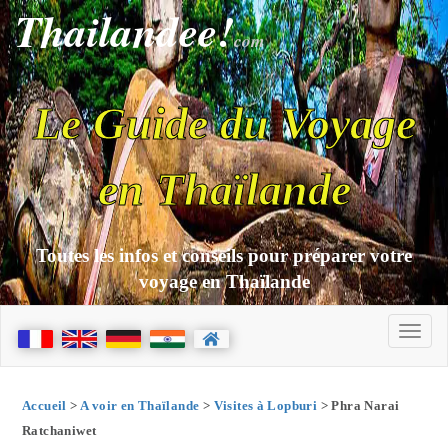
Thailandee!
com
Le Guide du Voyage
en Thaïlande
Toutes les infos et conseils pour préparer votre
voyage en Thaïlande
Accueil
>
A voir en Thaïlande
>
Visites à Lopburi
> Phra Narai
Ratchaniwet