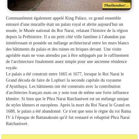
Communément également appelé King Palace, ce grand ensemble
entouré d'une muraille était un palais royal et abrite aujourd'hui un
musée, le Musée national du Roi Narai, relatant l'histoire de la région
depuis la Préhistoire. Il a un petit côté ville fantôme à l'abandon pas
inintéressant et possède un mélange architectural entre les murs blancs
des bâtiments du palais et des ruines en briques devant. Une visite
agréable mais ne vous attendez pas à être subjugués par le raffinement
de l'architecture finalement assez simple pour une ancienne résidence
royale.
Le palais a été construit entre 1665 et 1677, lorsque le Roi Narai le
Grand décoda de faire de Lopburi la seconde capitale du royaume
d'Ayutthaya. Les bâtiments ont été construits avec la contribution
d'architectes français mais on y note tout de même une forte influence
khmère. Si bien que le Phra Narai Ratchaniwet est un mélange unique
de styles khmers et européens. Après la mort du Roi Narai le Grand en
1688, le palais a été abandonné. Ce n'est que sous le règne du roi Rama
IV à l'époque de Rattanakosin qu'il fut restauré et rebaptisé Phra Narai
Ratchaniwet.