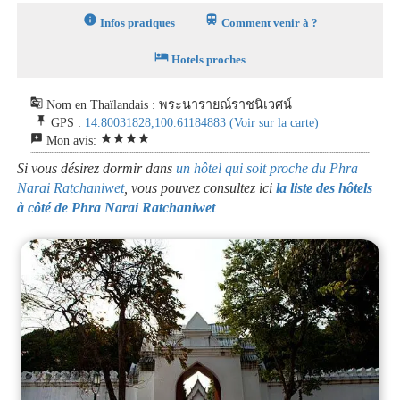
info
train
Infos pratiques
Comment venir à ?
hotel
Hotels proches
g_translate
Nom en Thaïlandais : พระนารายณ์ราชนิเวศน์
push_pin
GPS :
14.80031828,100.61184883
(Voir sur la carte)
reviews
star
star
star
star
Mon avis:
Si vous désirez dormir dans
un hôtel qui soit proche du Phra
Narai Ratchaniwet
, vous pouvez consultez ici
la liste des hôtels
à côté de Phra Narai Ratchaniwet