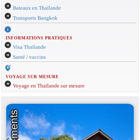
arrow_circle_right
Bateaux en Thaïlande
arrow_circle_right
Transports Bangkok
info
INFORMATIONS PRATIQUES
arrow_circle_right
Visa Thaïlande
arrow_circle_right
Santé / vaccins
edit_location_alt
VOYAGE SUR MESURE
arrow_circle_right
Voyage en Thaïlande sur mesure