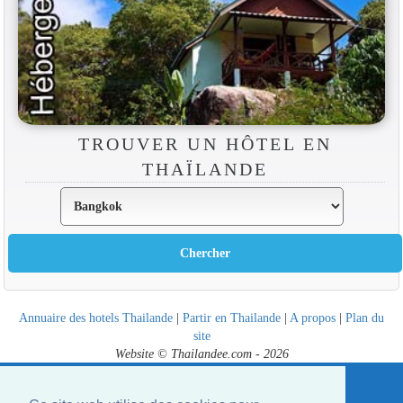
TROUVER UN HÔTEL EN
THAÏLANDE
Annuaire des hotels Thailande
|
Partir en Thailande
|
A propos
|
Plan du
site
Website © Thailandee.com - 2026