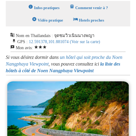
info
train
Infos pratiques
Comment venir à ?
play_circle
hotel
Vidéo pratique
Hotels proches
g_translate
Nom en Thaïlandais : จุดชมวิวเนินนางพญา
push_pin
GPS :
12.591378,101.881074
(Voir sur la carte)
reviews
star
star
star
Mon avis:
Si vous désirez dormir dans
un hôtel qui soit proche du Noen
Nangphaya Viewpoint
, vous pouvez consultez ici
la liste des
hôtels à côté de Noen Nangphaya Viewpoint