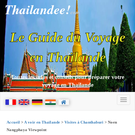
Thailandee!
com
Le Guide du Voyage
en Thaïlande
Toutes les infos et conseils pour préparer votre
voyage en Thaïlande
Accueil
>
A voir en Thaïlande
>
Visites à Chanthaburi
> Noen
Nangphaya Viewpoint