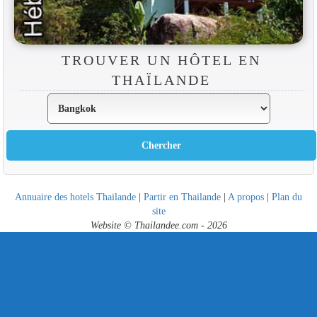
TROUVER UN HÔTEL EN
THAÏLANDE
Annuaire des hotels Thailande
|
Partir en Thailande
|
A propos
|
Plan du
site
Website © Thailandee.com - 2026