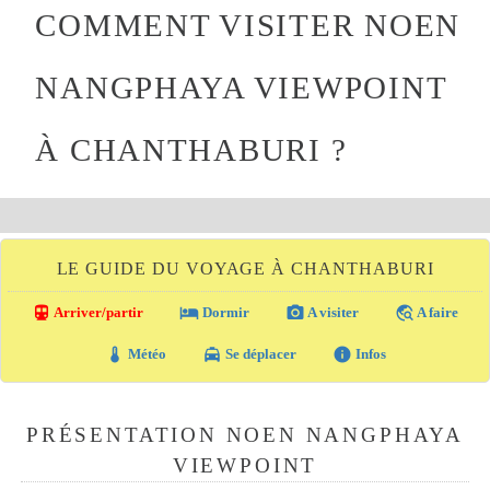
COMMENT VISITER NOEN
NANGPHAYA VIEWPOINT
À CHANTHABURI ?
LE GUIDE DU VOYAGE À CHANTHABURI
directions_transit
local_hotel
photo_camera
travel_explore
Arriver/partir
Dormir
A visiter
A faire
thermostat
local_taxi
info
Météo
Se déplacer
Infos
PRÉSENTATION NOEN NANGPHAYA
VIEWPOINT