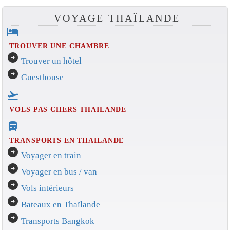
VOYAGE THAÏLANDE
hotel
TROUVER UNE CHAMBRE
arrow_circle_right
Trouver un hôtel
arrow_circle_right
Guesthouse
flight_takeoff
VOLS PAS CHERS THAILANDE
directions_bus_filled
TRANSPORTS EN THAILANDE
arrow_circle_right
Voyager en train
arrow_circle_right
Voyager en bus / van
arrow_circle_right
Vols intérieurs
arrow_circle_right
Bateaux en Thaïlande
arrow_circle_right
Transports Bangkok