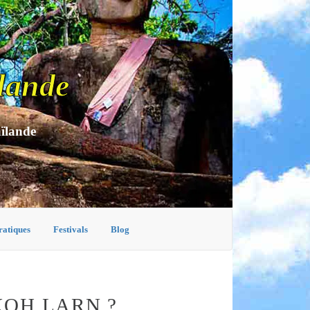
lande
aïlande
ratiques
Festivals
Blog
KOH LARN ?