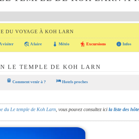
DE DU VOYAGE À KOH LARN
travel_explore
thermostat
hiking
info
A visiter
A faire
Météo
Excursions
Infos
N LE TEMPLE DE KOH LARN
train
hotel
Comment venir à ?
Hotels proches
che du Le temple de Koh Larn
, vous pouvez consultez ici
la liste des hôte