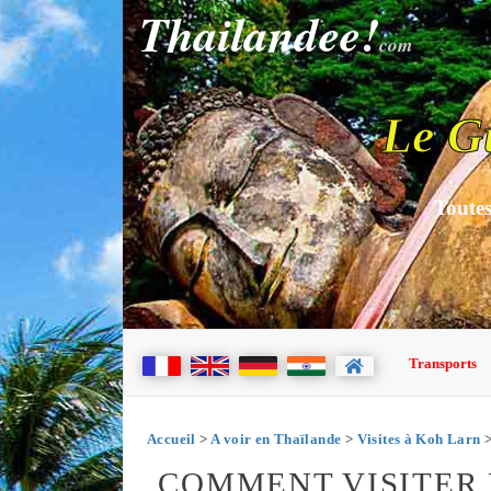
Thailandee!
com
Le G
Toutes
Transports
Accueil
>
A voir en Thaïlande
>
Visites à Koh Larn
>
COMMENT VISITER 