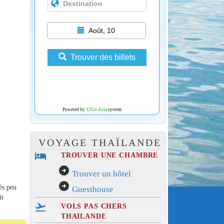
Août, 10
Trouver des billets
Powered by
12Go Asia
system
VOYAGE THAÏLANDE
hotel
TROUVER UNE CHAMBRE
arrow_circle_right
Trouver un hôtel
arrow_circle_right
rès peu
Guesthouse
it
flight_takeoff
VOLS PAS CHERS
THAILANDE