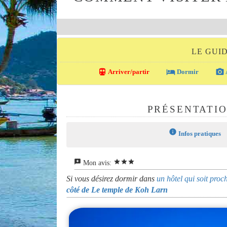
LE GUI
directions_transit
local_hotel
photo_camera
Arriver/partir
Dormir
PRÉSENTATIO
info
Infos pratiques
reviews
star
star
star
Mon avis:
Si vous désirez dormir dans
un hôtel qui soit pro
côté de Le temple de Koh Larn