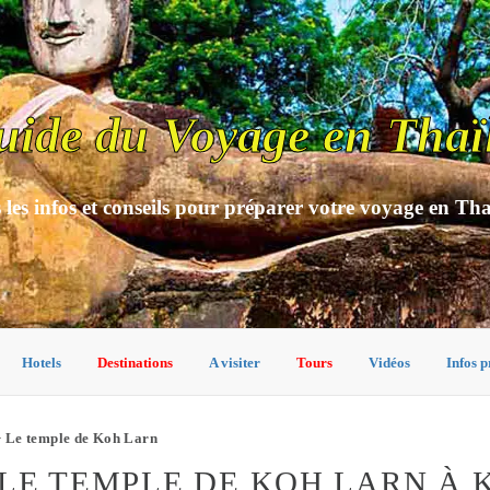
uide du Voyage en Thaï
 les infos et conseils pour préparer votre voyage en Th
Hotels
Destinations
A visiter
Tours
Vidéos
Infos p
 Le temple de Koh Larn
LE TEMPLE DE KOH LARN À 