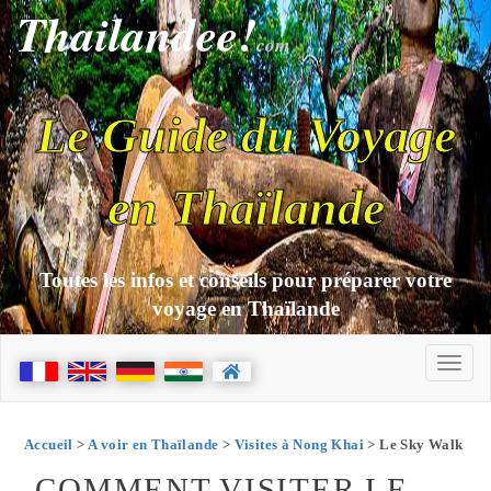
Thailandee!
com
Le Guide du Voyage
en Thaïlande
Toutes les infos et conseils pour préparer votre
voyage en Thaïlande
Accueil
>
A voir en Thaïlande
>
Visites à Nong Khai
> Le Sky Walk
COMMENT VISITER LE