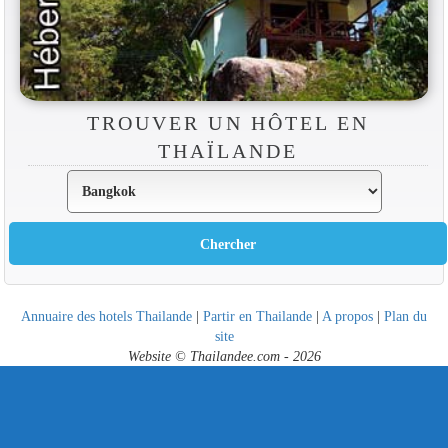
TROUVER UN HÔTEL EN
THAÏLANDE
Annuaire des hotels Thailande
|
Partir en Thailande
|
A propos
|
Plan du
site
Website © Thailandee.com - 2026