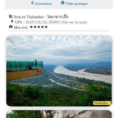
hiking
play_circle
Excursions
Vidéo pratique
g_translate
Nom en Thaïlandais : วัดผาตากเสื้อ
push_pin
GPS :
18.037136,102.305093
(Voir sur la carte)
reviews
star
star
star
star
star
Mon avis: