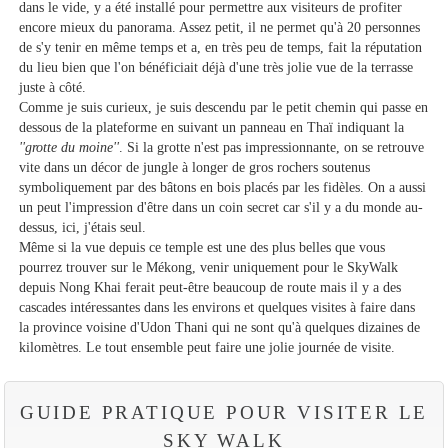
dans le vide, y a été installé pour permettre aux visiteurs de profiter
encore mieux du panorama. Assez petit, il ne permet qu'à 20 personnes
de s'y tenir en même temps et a, en très peu de temps, fait la réputation
du lieu bien que l'on bénéficiait déjà d'une très jolie vue de la terrasse
juste à côté.
Comme je suis curieux, je suis descendu par le petit chemin qui passe en
dessous de la plateforme en suivant un panneau en Thaï indiquant la
''grotte du moine''
. Si la grotte n'est pas impressionnante, on se retrouve
vite dans un décor de jungle à longer de gros rochers soutenus
symboliquement par des bâtons en bois placés par les fidèles. On a aussi
un peut l'impression d'être dans un coin secret car s'il y a du monde au-
dessus, ici, j'étais seul.
Même si la vue depuis ce temple est une des plus belles que vous
pourrez trouver sur le Mékong, venir uniquement pour le SkyWalk
depuis Nong Khai ferait peut-être beaucoup de route mais il y a des
cascades intéressantes dans les environs et quelques visites à faire dans
la province voisine d'Udon Thani qui ne sont qu'à quelques dizaines de
kilomètres. Le tout ensemble peut faire une jolie journée de visite.
GUIDE PRATIQUE POUR VISITER LE
SKY WALK