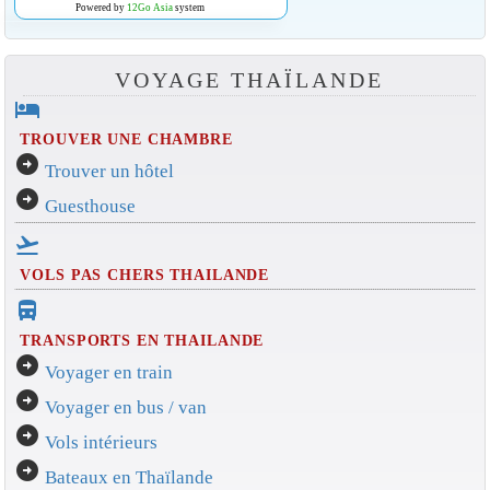
Powered by
12Go Asia
system
VOYAGE THAÏLANDE
hotel
TROUVER UNE CHAMBRE
arrow_circle_right
Trouver un hôtel
arrow_circle_right
Guesthouse
flight_takeoff
VOLS PAS CHERS THAILANDE
directions_bus_filled
TRANSPORTS EN THAILANDE
arrow_circle_right
Voyager en train
arrow_circle_right
Voyager en bus / van
arrow_circle_right
Vols intérieurs
arrow_circle_right
Bateaux en Thaïlande