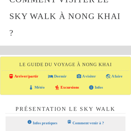
SKY WALK À NONG KHAI
?
LE GUIDE DU VOYAGE À NONG KHAI
directions_transit
local_hotel
photo_camera
travel_explore
Arriver/partir
Dormir
A visiter
A faire
thermostat
hiking
info
Météo
Excursions
Infos
PRÉSENTATION LE SKY WALK
info
train
Infos pratiques
Comment venir à ?