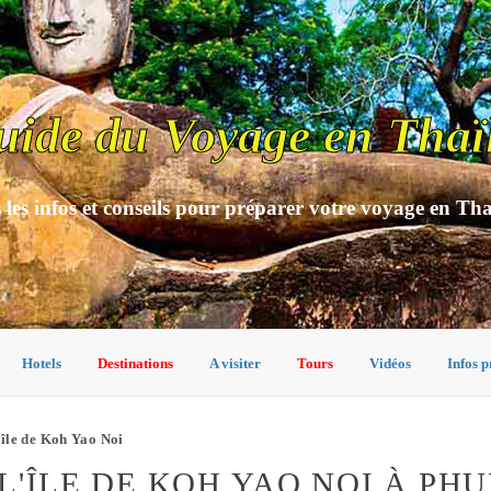
uide du Voyage en Thaï
 les infos et conseils pour préparer votre voyage en Th
Hotels
Destinations
A visiter
Tours
Vidéos
Infos p
île de Koh Yao Noi
'ÎLE DE KOH YAO NOI À PHU