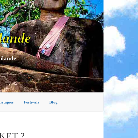
lande
aïlande
ratiques
Festivals
Blog
KET ?