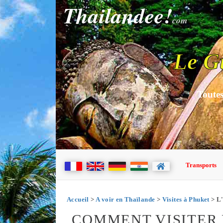
Thailandee!
com
Le G
Toutes
Transports
Accueil
>
A voir en Thaïlande
>
Visites à Phuket
> L'
COMMENT VISITER L