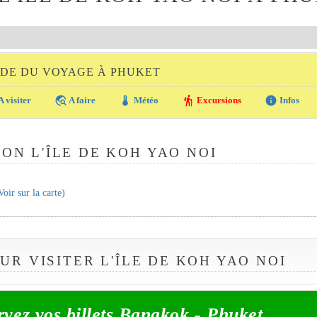
IDE DU VOYAGE À PHUKET
travel_explore
thermostat
hiking
info
A visiter
A faire
Météo
Excursions
Infos
ON L'ÎLE DE KOH YAO NOI
Voir sur la carte)
UR VISITER L'ÎLE DE KOH YAO NOI
rvez vos billets Bangkok - Phuket