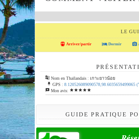
LE GU
directions_transit
local_hotel
photo_camera
Arriver/partir
Dormir
PRÉSENTATI
g_translate
Nom en Thaïlandais : เกาะยาวน้อย
push_pin
GPS :
8.120526089090578,98.6035659499065
(
reviews
star
star
star
star
star
Mon avis:
GUIDE PRATIQUE PO
Rése