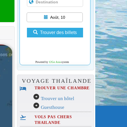
Août, 10
Trouver des billets
Powered by
12Go Asia
system
VOYAGE THAÏLANDE
hotel
TROUVER UNE CHAMBRE
arrow_circle_right
Trouver un hôtel
arrow_circle_right
Guesthouse
flight_takeoff
VOLS PAS CHERS
THAILANDE