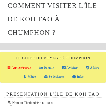
COMMENT VISITER L'ÎLE
DE KOH TAO À
CHUMPHON ?
LE GUIDE DU VOYAGE À CHUMPHON
directions_transit
local_hotel
photo_camera
travel_explore
Arriver/partir
Dormir
A visiter
A faire
thermostat
local_taxi
info
Météo
Se déplacer
Infos
PRÉSENTATION L'ÎLE DE KOH TAO
g_translate
Nom en Thaïlandais : เกาะเต่า