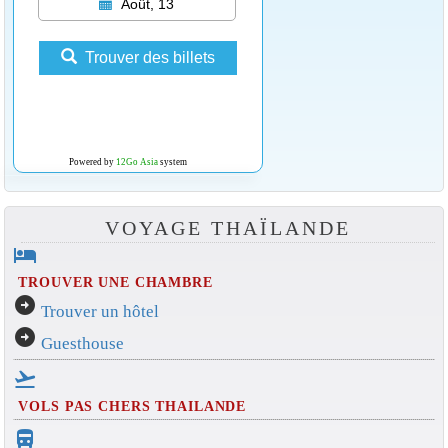
Août, 13
Trouver des billets
Powered by
12Go Asia
system
VOYAGE THAÏLANDE
hotel
TROUVER UNE CHAMBRE
arrow_circle_right
Trouver un hôtel
arrow_circle_right
Guesthouse
flight_takeoff
VOLS PAS CHERS THAILANDE
directions_bus_filled