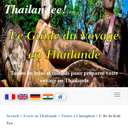
Thailandee!
com
Le Guide du Voyage
en Thaïlande
Toutes les infos et conseils pour préparer votre
voyage en Thaïlande
Accueil
>
A voir en Thaïlande
>
Visites à Chumphon
> L'île de Koh
Tao