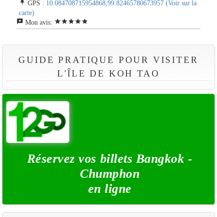
push_pin
GPS :
10.084708715954868,99.82465780673957
(Voir sur la
carte)
reviews
star
star
star
star
star
Mon avis:
GUIDE PRATIQUE POUR VISITER
L'ÎLE DE KOH TAO
Réservez vos billets Bangkok -
Chumphon
en ligne