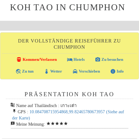
KOH TAO IN CHUMPHON
DER VOLLSTÄNDIGE REISEFÜHRER ZU
CHUMPHON
directions_transit
local_hotel
photo_camera
Kommen/Verlassen
Hotels
Zu besuchen
travel_explore
thermostat
local_taxi
info
Zu tun
Wetter
Verschieben
Info
PRÄSENTATION KOH TAO
g_translate
Name auf Thailändisch : เกาะเต่า
push_pin
GPS :
10.084708715954868,99.82465780673957
(Siehe auf
der Karte)
reviews
star
star
star
star
star
Meine Meinung: