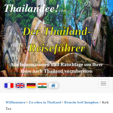
Thailandee!
com
Der Thailand-
Reiseführer
Alle Informationen und Ratschläge um Ihrer
Reise nach Thailand vorzubereiten
Willkommen
>
Zu sehen in Thailand
>
Besuche beiChumphon
> Koh
Tao