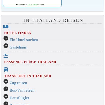
Powered by
12Go Asia
system
IN THAILAND REISEN
hotel
HOTEL FINDEN
arrow_circle_right
Ein Hotel suchen
arrow_circle_right
Gästehaus
flight_takeoff
PASSENDE FLÜGE THAILAND
directions_bus_filled
TRANSPORT IN THAILAND
arrow_circle_right
Zug reisen
arrow_circle_right
Bus/Van reisen
arrow_circle_right
Hausflügler
arrow_circle_right