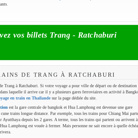
ants.
vez vos billets Trang - Ratchaburi
RAINS DE TRANG À RATCHABURI
n de Trang à Ratchaburi. Si votre voyage a pour ville de départ ou de destination
ans laquelle il arrive car il y a plusieurs gares ferroviaires en activité à Bangk
oyage en train en Thaïlande
sur la page dédiée du site.
tion
est la gare centrale de bangkok et Hua Lamphong est devenue une gare
 cune trains longue distance. Par exemple, tous les trains pour Chiang Mai part
Ayutthaya depuis les 2 gares. A terme, tous les trains qui partent ou arrivent à
 Hua Lamphong est vouée à fermer. Mais personne ne sait encore à quelle échéa
rivera.