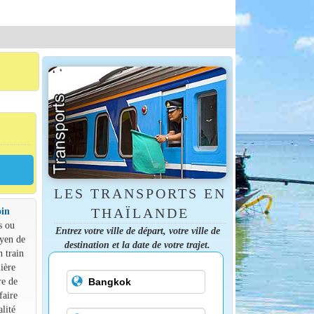
LES TRANSPORTS EN
oin
THAÏLANDE
s ou
Entrez votre ville de départ, votre ville de
oyen de
destination et la date de votre trajet.
n train
ière
re de
faire
lité