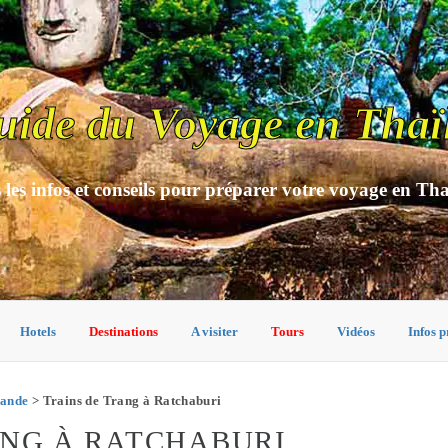
uide du Voyage en Thaï
 les infos et conseils pour préparer votre voyage en Th
Hotels
Destinations
A visiter
Tours
Vidéos
Infos p
lande
> Trains de Trang à Ratchaburi
ANG À RATCHABURI