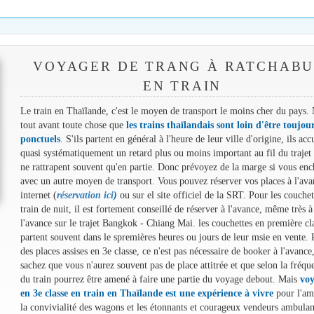
VOYAGER DE TRANG À RATCHABU
EN TRAIN
Le train en Thaïlande, c'est le moyen de transport le moins cher du pays.
tout avant toute chose que
les trains thaïlandais sont loin d'être toujou
ponctuels
. S'ils partent en général à l'heure de leur ville d'origine, ils ac
quasi systématiquement un retard plus ou moins important au fil du trajet 
ne rattrapent souvent qu'en partie. Donc prévoyez de la marge si vous enc
avec un autre moyen de transport. Vous pouvez réserver vos places à l'ava
internet (
réservation ici
)
ou sur el site officiel de la SRT. Pour les couchet
train de nuit, il est fortement conseillé de réserver à l'avance, même très à
l'avance sur le trajet Bangkok - Chiang Mai. les couchettes en première cl
partent souvent dans le spremières heures ou jours de leur msie en vente. 
des places assises en 3e classe, ce n'est pas nécessaire de booker à l'avance
sachez que vous n'aurez souvent pas de place attitrée et que selon la fréqu
du train pourrez être amené à faire une partie du voyage debout. Mais
voy
en 3e classe en train en Thaïlande est une expérience à vivre
pour l'am
la convivialité des wagons et les étonnants et courageux vendeurs ambulan