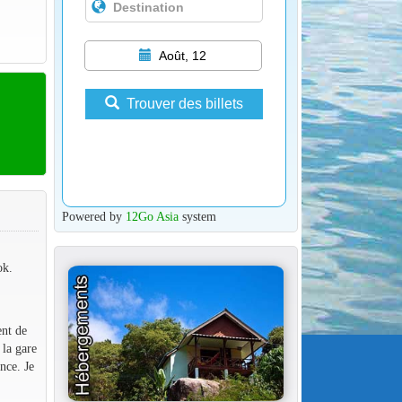
Août, 12
Trouver des billets
Powered by
12Go Asia
system
ok.
ent de
 la gare
nce. Je