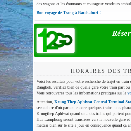
des wagons et les étonnants et courageux vendeurs ambul
Bon voyage de Trang à Ratchaburi !
Réser
HORAIRES DES T
Voici les résultats pour votre recherche de trajet en trai
Bangkok, vérifiez bien de quelle gare votre train part ou d
Vous retrouverez tous les informations pratiques sur le
v
Attention,
Krung Thep Aphiwat Central Terminal Sta
secondaire d'où partent encore quelques trains mais plsua
Krungthep Aphiwat quand on a des trains qui partent pour 
Hua Lamphong seront transférés vers la nouvelle gare et
mettrai bien sûr le site à jour en conséquence quand ça ar