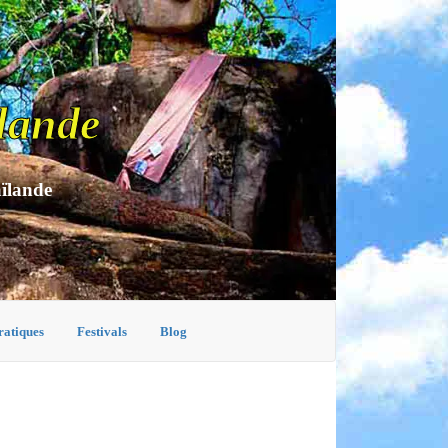
lande
aïlande
ratiques
Festivals
Blog