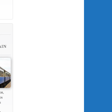
E
AIN
on,
os
s