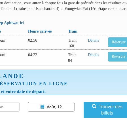
destination, vous aurez à chaque fois la gare de précisée dans les résultats qu
 de Thonburi (trains pour Kanchanaburi) et Wongwian Yai (1ère étape vers le mar
p Aphiwat ici
.
e
Heure arrivée
Train
buri
02:56
Train
Détails
Réserver
168
buri
04:22
Train
Détails
Réserver
84
LANDE
ÉSERVATION EN LIGNE
e et votre date de départ.
Trouver des
Août, 12
billets