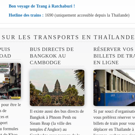
Bon voyage de Trang à Ratchaburi !
Hotline des trains :
1690 (uniquement accessible depuis la Thaïlande)
 SUR LES TRANSPORTS EN THAÏLAND
PUIS
BUS DIRECTS DE
RÉSERVER VOS
ROAD
BANGKOK AU
BILLETS DE TR
CAMBODGE
EN LIGNE
pour être le
s de
Il existe aussi des bus directs de
Si par souci d'organisati
es et
Bangkok à Phnom Penh ou
vous préférez réserver v
sport
Sieam Reap (la ville des
billets de train pour vou
ou formules
temples d'Angkor) au
déplacer en Thaïlande à
rt de Khao