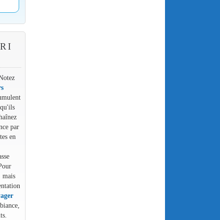
RI
 Notez
rs
cumulent
qu'ils
haînez
nce par
tes en
asse
Pour
, mais
entation
ager
biance,
ts.