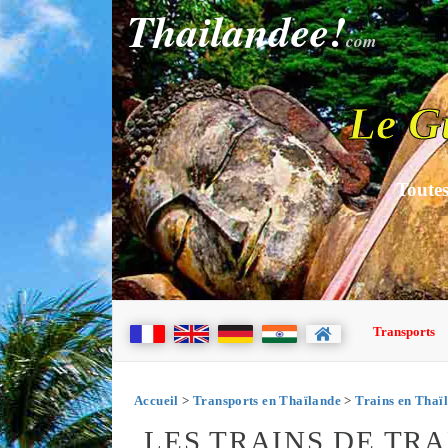
Thailandee!
com
Le G
Toutes
Transports
Accueil
>
Transports en Thaïlande
>
Trains en Thaï
LES TRAINS DE TR