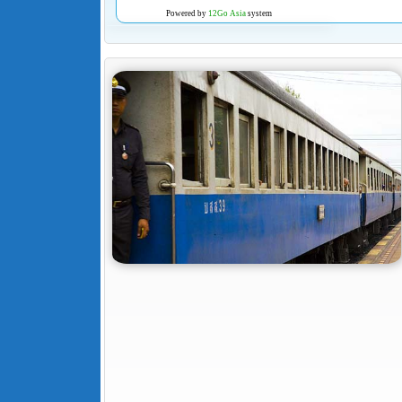
Powered by
12Go Asia
system