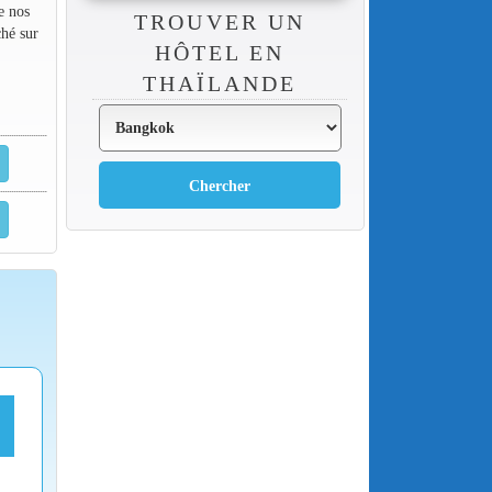
e nos
TROUVER UN
ché sur
HÔTEL EN
THAÏLANDE