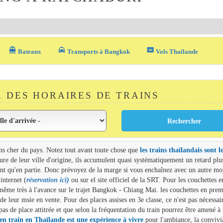
directions_boat
local_taxi
airplane_ticket
Bateaux
Transports à Bangkok
Vols Thaïlande
 DES HORAIRES DE TRAINS
ins cher du pays. Notez tout avant toute chose que
les trains thaïlandais sont l
heure de leur ville d'origine, ils accumulent quasi systématiquement un retard plu
uvent qu'en partie. Donc prévoyez de la marge si vous enchaînez avec un autre m
internet (
réservation ici
)
ou sur el site officiel de la SRT. Pour les couchettes e
, même très à l'avance sur le trajet Bangkok - Chiang Mai. les couchettes en prem
de leur msie en vente. Pour des places assises en 3e classe, ce n'est pas nécessai
s de place attitrée et que selon la fréquentation du train pourrez être amené à 
 en train en Thaïlande est une expérience à vivre
pour l'ambiance, la convivia