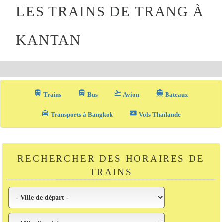
LES TRAINS DE TRANG À
KANTAN
train
directions_bus_filled
flight_takeoff
directions_boat
Trains
Bus
Avion
Bateaux
local_taxi
airplane_ticket
Transports à Bangkok
Vols Thaïlande
RECHERCHER DES HORAIRES DE
TRAINS