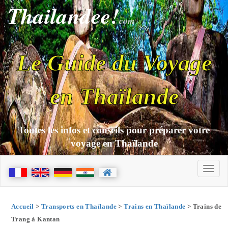
Thailandee!
com
Le Guide du Voyage
en Thaïlande
Toutes les infos et conseils pour préparer votre
voyage en Thaïlande
Accueil
>
Transports en Thaïlande
>
Trains en Thaïlande
> Trains de
Trang à Kantan