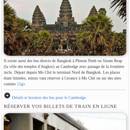
Il existe aussi des bus directs de Bangkok à Phnom Penh ou Sieam Reap
(la ville des temples d'Angkor) au Cambodge avec passage de la frontière
inclu. Départ depuis Mo Chit le terminal Nord de Bangkok. Les places
étant limitées, mieux vaut réserver à l'avance à Mo Chit ou sur des sites
comme
12go
.
arrow_circle_right
Détails et horaires des bus pour le Cambodge
RÉSERVER VOS BILLETS DE TRAIN EN LIGNE