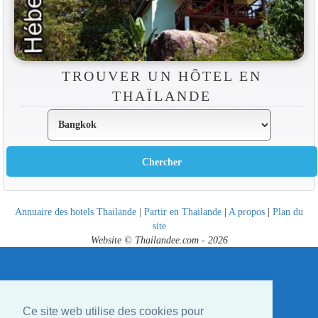
TROUVER UN HÔTEL EN
THAÏLANDE
Annuaire des hotels Thailande
|
Partir en Thailande
|
A propos
|
Plan du
site
Website © Thailandee.com - 2026
Ce site web utilise des cookies pour