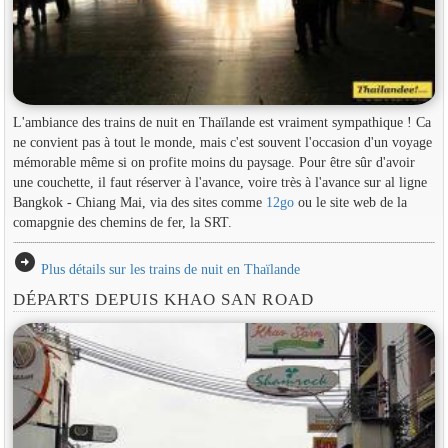
L'ambiance des trains de nuit en Thaïlande est vraiment sympathique ! Ca
ne convient pas à tout le monde, mais c'est souvent l'occasion d'un voyage
mémorable même si on profite moins du paysage. Pour être sûr d'avoir
une couchette, il faut réserver à l'avance, voire très à l'avance sur al ligne
Bangkok - Chiang Mai, via des sites comme
12go
ou le site web de la
comapgnie des chemins de fer, la SRT.
arrow_circle_right
Plus détails sur les trains de nuit en Thaïlande
DÉPARTS DEPUIS KHAO SAN ROAD