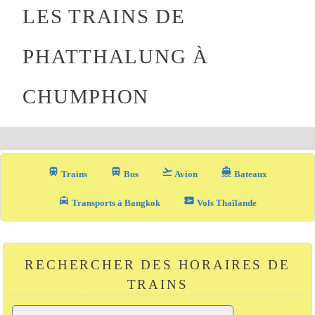
LES TRAINS DE
PHATTHALUNG À
CHUMPHON
train
directions_bus_filled
flight_takeoff
directions_boat
Trains
Bus
Avion
Bateaux
local_taxi
airplane_ticket
Transports à Bangkok
Vols Thaïlande
RECHERCHER DES HORAIRES DE
TRAINS