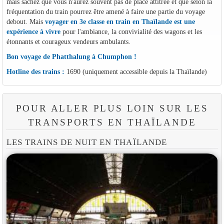
mais sachez que vous n'aurez souvent pas de place attitrée et que selon la
fréquentation du train pourrez être amené à faire une partie du voyage
debout. Mais
voyager en 3e classe en train en Thaïlande est une
expérience à vivre
pour l'ambiance, la convivialité des wagons et les
étonnants et courageux vendeurs ambulants.
Bon voyage de Phatthalung à Chumphon !
Hotline des trains :
1690 (uniquement accessible depuis la Thaïlande)
POUR ALLER PLUS LOIN SUR LES
TRANSPORTS EN THAÏLANDE
LES TRAINS DE NUIT EN THAÏLANDE