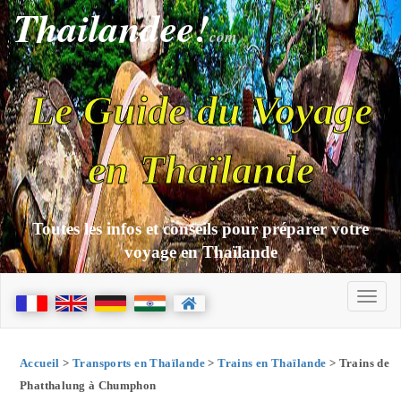
Thailandee!
com
Le Guide du Voyage
en Thaïlande
Toutes les infos et conseils pour préparer votre
voyage en Thaïlande
Accueil
>
Transports en Thaïlande
>
Trains en Thaïlande
> Trains de
Phatthalung à Chumphon