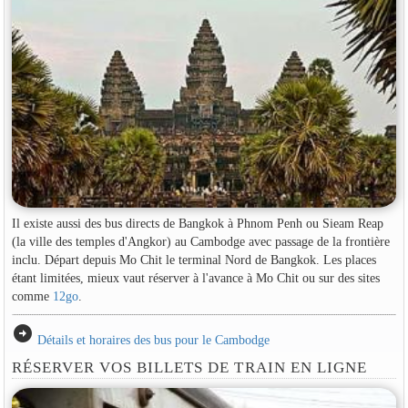
Il existe aussi des bus directs de Bangkok à Phnom Penh ou Sieam Reap
(la ville des temples d'Angkor) au Cambodge avec passage de la frontière
inclu. Départ depuis Mo Chit le terminal Nord de Bangkok. Les places
étant limitées, mieux vaut réserver à l'avance à Mo Chit ou sur des sites
comme
12go
.
arrow_circle_right
Détails et horaires des bus pour le Cambodge
RÉSERVER VOS BILLETS DE TRAIN EN LIGNE