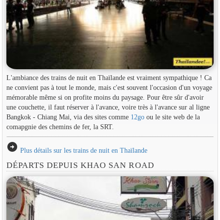
L'ambiance des trains de nuit en Thaïlande est vraiment sympathique ! Ca
ne convient pas à tout le monde, mais c'est souvent l'occasion d'un voyage
mémorable même si on profite moins du paysage. Pour être sûr d'avoir
une couchette, il faut réserver à l'avance, voire très à l'avance sur al ligne
Bangkok - Chiang Mai, via des sites comme
12go
ou le site web de la
comapgnie des chemins de fer, la SRT.
arrow_circle_right
Plus détails sur les trains de nuit en Thaïlande
DÉPARTS DEPUIS KHAO SAN ROAD