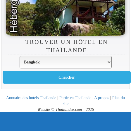
TROUVER UN HÔTEL EN
THAÏLANDE
Annuaire des hotels Thailande
|
Partir en Thailande
|
A propos
|
Plan du
site
Website © Thailandee.com - 2026