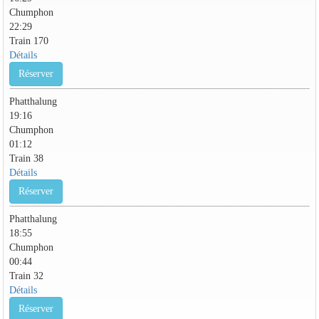
Chumphon
22:29
Train 170
Détails
Réserver
Phatthalung
19:16
Chumphon
01:12
Train 38
Détails
Réserver
Phatthalung
18:55
Chumphon
00:44
Train 32
Détails
Réserver