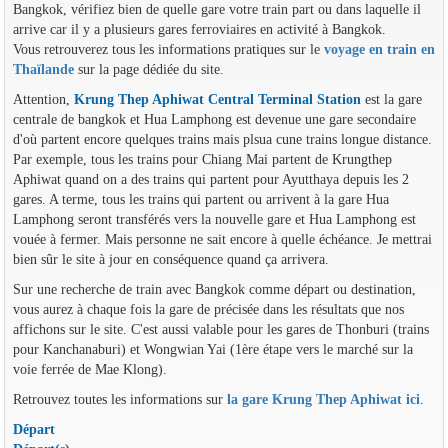
Bangkok, vérifiez bien de quelle gare votre train part ou dans laquelle il
arrive car il y a plusieurs gares ferroviaires en activité à Bangkok.
Vous retrouverez tous les informations pratiques sur le
voyage en train en
Thaïlande
sur la page dédiée du site.
Attention,
Krung Thep Aphiwat Central Terminal Station
est la gare
centrale de bangkok et Hua Lamphong est devenue une gare secondaire
d'où partent encore quelques trains mais plsua cune trains longue distance.
Par exemple, tous les trains pour Chiang Mai partent de Krungthep
Aphiwat quand on a des trains qui partent pour Ayutthaya depuis les 2
gares. A terme, tous les trains qui partent ou arrivent à la gare Hua
Lamphong seront transférés vers la nouvelle gare et Hua Lamphong est
vouée à fermer. Mais personne ne sait encore à quelle échéance. Je mettrai
bien sûr le site à jour en conséquence quand ça arrivera.
Sur une recherche de train avec Bangkok comme départ ou destination,
vous aurez à chaque fois la gare de précisée dans les résultats que nos
affichons sur le site. C'est aussi valable pour les gares de Thonburi (trains
pour Kanchanaburi) et Wongwian Yai (1ère étape vers le marché sur la
voie ferrée de Mae Klong).
Retrouvez toutes les informations sur
la gare Krung Thep Aphiwat ici
.
Départ