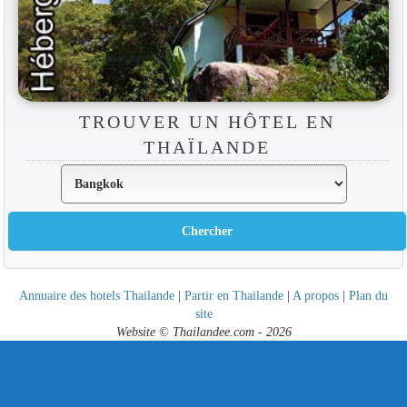
TROUVER UN HÔTEL EN
THAÏLANDE
Annuaire des hotels Thailande
|
Partir en Thailande
|
A propos
|
Plan du
site
Website © Thailandee.com - 2026