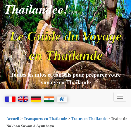
Thailandee!
com
Le Guide du Voyage
en Thaïlande
Toutes les infos et conseils pour préparer votre
voyage en Thaïlande
Accueil
>
Transports en Thaïlande
>
Trains en Thaïlande
> Trains de
Nakhon Sawan à Ayutthaya