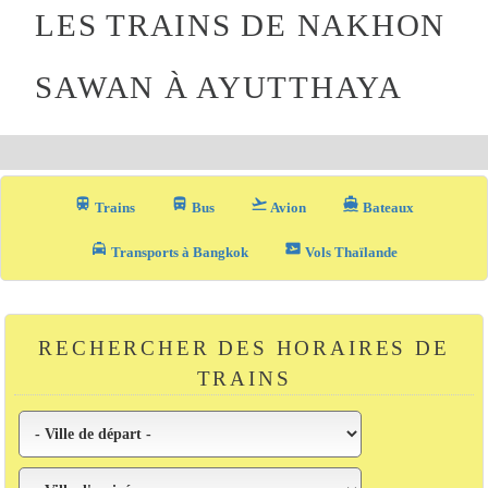
LES TRAINS DE NAKHON
SAWAN À AYUTTHAYA
train
directions_bus_filled
flight_takeoff
directions_boat
Trains
Bus
Avion
Bateaux
local_taxi
airplane_ticket
Transports à Bangkok
Vols Thaïlande
RECHERCHER DES HORAIRES DE
TRAINS