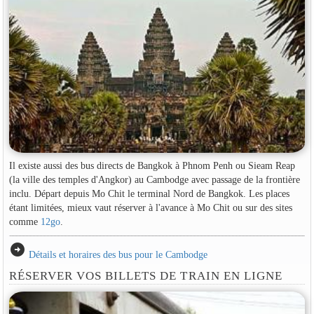
Il existe aussi des bus directs de Bangkok à Phnom Penh ou Sieam Reap
(la ville des temples d'Angkor) au Cambodge avec passage de la frontière
inclu. Départ depuis Mo Chit le terminal Nord de Bangkok. Les places
étant limitées, mieux vaut réserver à l'avance à Mo Chit ou sur des sites
comme
12go
.
arrow_circle_right
Détails et horaires des bus pour le Cambodge
RÉSERVER VOS BILLETS DE TRAIN EN LIGNE