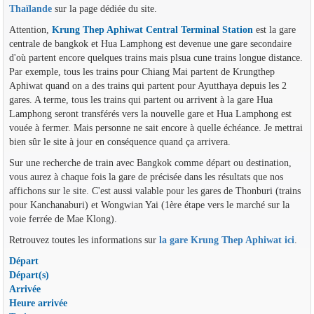
Thaïlande
sur la page dédiée du site.
Attention,
Krung Thep Aphiwat Central Terminal Station
est la gare
centrale de bangkok et Hua Lamphong est devenue une gare secondaire
d'où partent encore quelques trains mais plsua cune trains longue distance.
Par exemple, tous les trains pour Chiang Mai partent de Krungthep
Aphiwat quand on a des trains qui partent pour Ayutthaya depuis les 2
gares. A terme, tous les trains qui partent ou arrivent à la gare Hua
Lamphong seront transférés vers la nouvelle gare et Hua Lamphong est
vouée à fermer. Mais personne ne sait encore à quelle échéance. Je mettrai
bien sûr le site à jour en conséquence quand ça arrivera.
Sur une recherche de train avec Bangkok comme départ ou destination,
vous aurez à chaque fois la gare de précisée dans les résultats que nos
affichons sur le site. C'est aussi valable pour les gares de Thonburi (trains
pour Kanchanaburi) et Wongwian Yai (1ère étape vers le marché sur la
voie ferrée de Mae Klong).
Retrouvez toutes les informations sur
la gare Krung Thep Aphiwat ici
.
Départ
Départ(s)
Arrivée
Heure arrivée