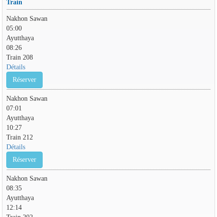
Train
Nakhon Sawan
05:00
Ayutthaya
08:26
Train 208
Détails
Réserver
Nakhon Sawan
07:01
Ayutthaya
10:27
Train 212
Détails
Réserver
Nakhon Sawan
08:35
Ayutthaya
12:14
Train 202