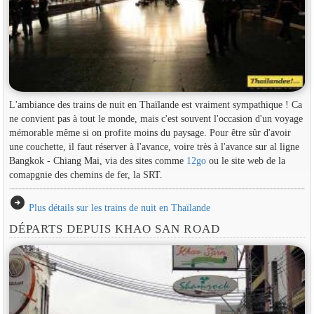
L'ambiance des trains de nuit en Thaïlande est vraiment sympathique ! Ca
ne convient pas à tout le monde, mais c'est souvent l'occasion d'un voyage
mémorable même si on profite moins du paysage. Pour être sûr d'avoir
une couchette, il faut réserver à l'avance, voire très à l'avance sur al ligne
Bangkok - Chiang Mai, via des sites comme
12go
ou le site web de la
comapgnie des chemins de fer, la SRT.
arrow_circle_right
Plus détails sur les trains de nuit en Thaïlande
DÉPARTS DEPUIS KHAO SAN ROAD