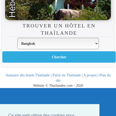
TROUVER UN HÔTEL EN
THAÏLANDE
Annuaire des hotels Thailande
|
Partir en Thailande
|
A propos
|
Plan du
site
Website © Thailandee.com - 2026
Ce site web utilise des cookies pour