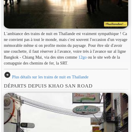
L'ambiance des trains de nuit en Thaïlande est vraiment sympathique ! Ca
ne convient pas à tout le monde, mais c'est souvent l'occasion d'un voyage
mémorable même si on profite moins du paysage. Pour être sûr d'avoir
une couchette, il faut réserver à l'avance, voire très à l'avance sur al ligne
Bangkok - Chiang Mai, via des sites comme
12go
ou le site web de la
comapgnie des chemins de fer, la SRT.
arrow_circle_right
Plus détails sur les trains de nuit en Thaïlande
DÉPARTS DEPUIS KHAO SAN ROAD