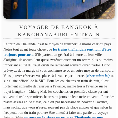
VOYAGER DE BANGKOK À
KANCHANABURI EN TRAIN
Le train en Thaïlande, c'est le moyen de transport le moins cher du pays.
Notez tout avant toute chose que
les trains thaïlandais sont loin d'être
toujours ponctuels
. S'ils partent en général à l'heure de leur ville
d'origine, ils accumulent quasi systématiquement un retard plus ou moins
important au fil du trajet qu'ils ne rattrapent souvent qu'en partie. Donc
prévoyez de la marge si vous enchaînez avec un autre moyen de transport.
Vous pouvez réserver vos places à l'avance par internet (
réservation ici
)
ou
sur el site officiel de la SRT. Pour les couchettes en train de nuit, il est
fortement conseillé de réserver à l'avance, même très à l'avance sur le
trajet Bangkok - Chiang Mai. les couchettes en première classe partent
souvent dans le spremières heures ou jours de leur msie en vente. Pour des
places assises en 3e classe, ce n'est pas nécessaire de booker à l'avance,
mais sachez que vous n'aurez souvent pas de place attitrée et que selon la
fréquentation du train pourrez être amené à faire une partie du voyage
debout. Mais
voyager en 3e classe en train en Thaïlande est une