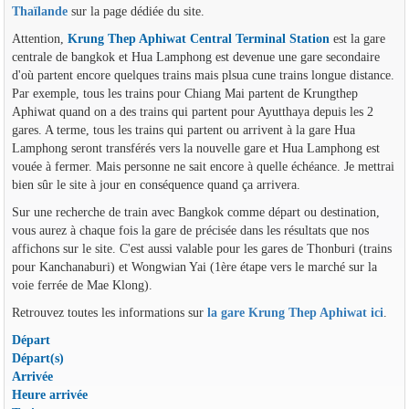
Thaïlande
sur la page dédiée du site.
Attention,
Krung Thep Aphiwat Central Terminal Station
est la gare
centrale de bangkok et Hua Lamphong est devenue une gare secondaire
d'où partent encore quelques trains mais plsua cune trains longue distance.
Par exemple, tous les trains pour Chiang Mai partent de Krungthep
Aphiwat quand on a des trains qui partent pour Ayutthaya depuis les 2
gares. A terme, tous les trains qui partent ou arrivent à la gare Hua
Lamphong seront transférés vers la nouvelle gare et Hua Lamphong est
vouée à fermer. Mais personne ne sait encore à quelle échéance. Je mettrai
bien sûr le site à jour en conséquence quand ça arrivera.
Sur une recherche de train avec Bangkok comme départ ou destination,
vous aurez à chaque fois la gare de précisée dans les résultats que nos
affichons sur le site. C'est aussi valable pour les gares de Thonburi (trains
pour Kanchanaburi) et Wongwian Yai (1ère étape vers le marché sur la
voie ferrée de Mae Klong).
Retrouvez toutes les informations sur
la gare Krung Thep Aphiwat ici
.
Départ
Départ(s)
Arrivée
Heure arrivée