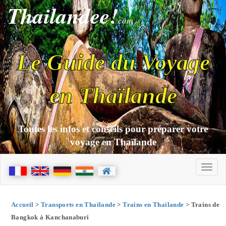
Thailandee!
com
Le Guide du Voyage
en Thaïlande
Toutes les infos et conseils pour préparer votre
voyage en Thaïlande
Accueil
>
Transports en Thaïlande
>
Trains en Thaïlande
> Trains de
Bangkok à Kanchanaburi