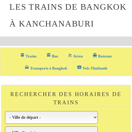
LES TRAINS DE BANGKOK
À KANCHANABURI
train
directions_bus_filled
flight_takeoff
directions_boat
Trains
Bus
Avion
Bateaux
local_taxi
airplane_ticket
Transports à Bangkok
Vols Thaïlande
RECHERCHER DES HORAIRES DE
TRAINS