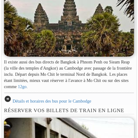
Il existe aussi des bus directs de Bangkok à Phnom Penh ou Sieam Reap
(la ville des temples d'Angkor) au Cambodge avec passage de la frontière
inclu. Départ depuis Mo Chit le terminal Nord de Bangkok. Les places
étant limitées, mieux vaut réserver à l'avance à Mo Chit ou sur des sites
comme
12go
.
arrow_circle_right
Détails et horaires des bus pour le Cambodge
RÉSERVER VOS BILLETS DE TRAIN EN LIGNE