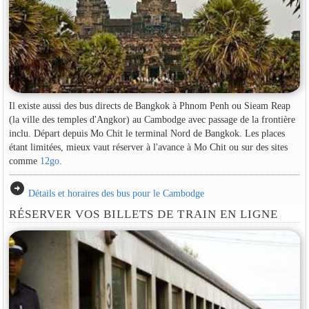
Il existe aussi des bus directs de Bangkok à Phnom Penh ou Sieam Reap
(la ville des temples d'Angkor) au Cambodge avec passage de la frontière
inclu. Départ depuis Mo Chit le terminal Nord de Bangkok. Les places
étant limitées, mieux vaut réserver à l'avance à Mo Chit ou sur des sites
comme
12go
.
arrow_circle_right
Détails et horaires des bus pour le Cambodge
RÉSERVER VOS BILLETS DE TRAIN EN LIGNE