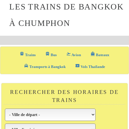
LES TRAINS DE BANGKOK
À CHUMPHON
train
directions_bus_filled
flight_takeoff
directions_boat
Trains
Bus
Avion
Bateaux
local_taxi
airplane_ticket
Transports à Bangkok
Vols Thaïlande
RECHERCHER DES HORAIRES DE
TRAINS