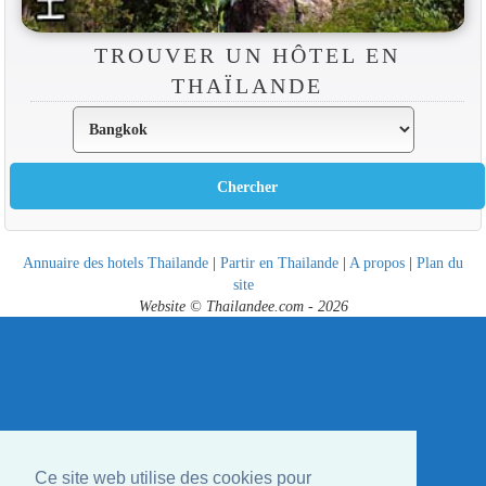
TROUVER UN HÔTEL EN
THAÏLANDE
Annuaire des hotels Thailande
|
Partir en Thailande
|
A propos
|
Plan du
site
Website © Thailandee.com - 2026
Ce site web utilise des cookies pour