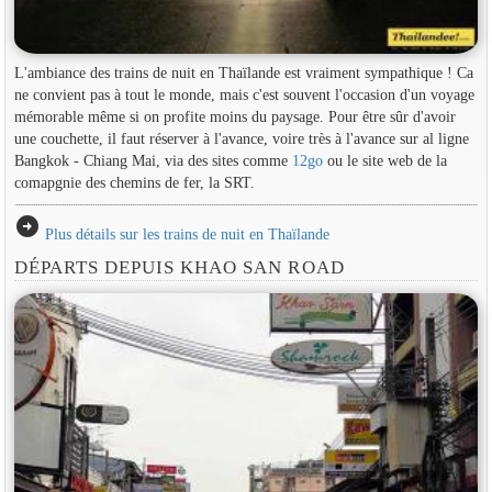
L'ambiance des trains de nuit en Thaïlande est vraiment sympathique ! Ca
ne convient pas à tout le monde, mais c'est souvent l'occasion d'un voyage
mémorable même si on profite moins du paysage. Pour être sûr d'avoir
une couchette, il faut réserver à l'avance, voire très à l'avance sur al ligne
Bangkok - Chiang Mai, via des sites comme
12go
ou le site web de la
comapgnie des chemins de fer, la SRT.
arrow_circle_right
Plus détails sur les trains de nuit en Thaïlande
DÉPARTS DEPUIS KHAO SAN ROAD