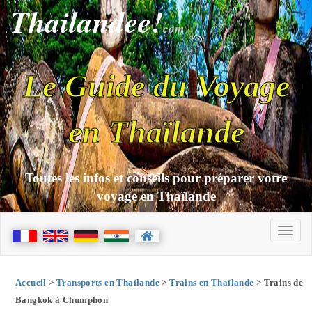
Thailandee!
com
Le Guide du Voyage
en Thaïlande
Toutes les infos et conseils pour préparer votre
voyage en Thaïlande
Accueil
>
Transports en Thaïlande
>
Trains en Thaïlande
> Trains de
Bangkok à Chumphon