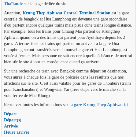
Thaïlande
sur la page dédiée du site.
Attention,
Krung Thep Aphiwat Central Terminal Station
est la gare
centrale de bangkok et Hua Lamphong est devenue une gare secondaire
d'où partent encore quelques trains mais plsua cune trains longue distance.
Par exemple, tous les trains pour Chiang Mai partent de Krungthep
Aphiwat quand on a des trains qui partent pour Ayutthaya depuis les 2
gares. A terme, tous les trains qui partent ou arrivent à la gare Hua
Lamphong seront transférés vers la nouvelle gare et Hua Lamphong est
vouée à fermer. Mais personne ne sait encore à quelle échéance. Je mettrai
bien sûr le site à jour en conséquence quand ça arrivera.
Sur une recherche de train avec Bangkok comme départ ou destination,
vous aurez à chaque fois la gare de précisée dans les résultats que nos
affichons sur le site. C'est aussi valable pour les gares de Thonburi (trains
pour Kanchanaburi) et Wongwian Yai (1ère étape vers le marché sur la
voie ferrée de Mae Klong).
Retrouvez toutes les informations sur
la gare Krung Thep Aphiwat ici
.
Départ
Départ(s)
Arrivée
Heure arrivée