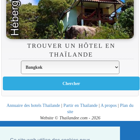
TROUVER UN HÔTEL EN
THAÏLANDE
Annuaire des hotels Thailande
|
Partir en Thailande
|
A propos
|
Plan du
site
Website © Thailandee.com - 2026