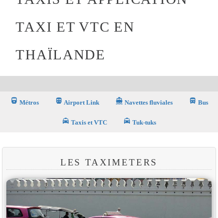
TAXI ET VTC EN
THAÏLANDE
directions_railway
directions_subway_filled
directions_boat_filled
directions_bus_filled
Métros
Airport Link
Navettes fluviales
Bus
local_taxi
local_taxi
Taxis et VTC
Tuk-tuks
LES TAXIMETERS