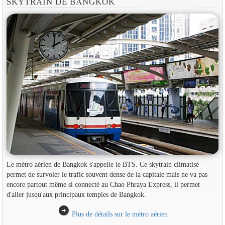
SKYTRAIN DE BANGKOK
Le métro aérien de Bangkok s'appelle le BTS. Ce skytrain climatisé
permet de survoler le trafic souvent dense de la capitale mais ne va pas
encore partout même si connecté au Chao Phraya Express, il permet
d'aller jusqu'aux principaux temples de Bangkok.
arrow_circle_right
Plus de détails sur le métro aérien