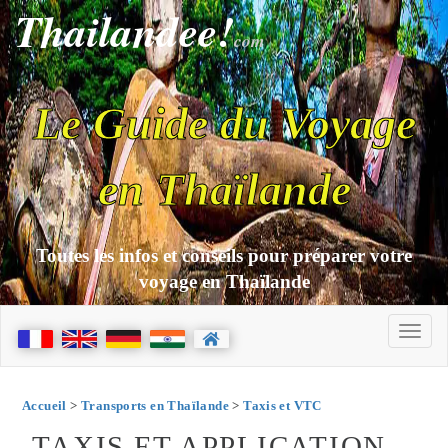
Thailandee!
com
Le Guide du Voyage
en Thaïlande
Toutes les infos et conseils pour préparer votre
voyage en Thaïlande
Accueil
>
Transports en Thaïlande
>
Taxis et VTC
TAXIS ET APPLICATION