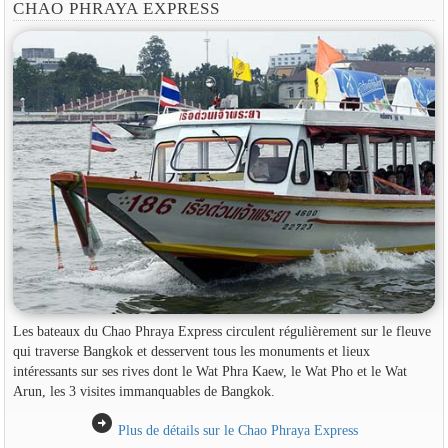
CHAO PHRAYA EXPRESS
Les bateaux du Chao Phraya Express circulent régulièrement sur le fleuve
qui traverse Bangkok et desservent tous les monuments et lieux
intéressants sur ses rives dont le Wat Phra Kaew, le Wat Pho et le Wat
Arun, les 3 visites immanquables de Bangkok.
arrow_circle_right
Plus de détails sur le Chao Phraya Express