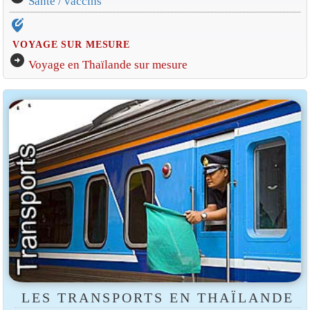
Santé / vaccins
edit_location_alt
VOYAGE SUR MESURE
arrow_circle_right
Voyage en Thaïlande sur mesure
LES TRANSPORTS EN THAÏLANDE