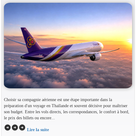
Choisir sa compagnie aérienne est une étape importante dans la
préparation d'un voyage en Thaïlande et souvent décisive pour maîtriser
son budget. Entre les vols directs, les correspondances, le confort à bord,
le prix des billets ou encore...
arrow_circle_right
arrow_circle_right
arrow_circle_right
Lire la suite