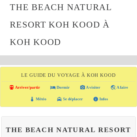
THE BEACH NATURAL
RESORT KOH KOOD À
KOH KOOD
LE GUIDE DU VOYAGE À KOH KOOD
directions_transit
local_hotel
photo_camera
travel_explore
Arriver/partir
Dormir
A visiter
A faire
thermostat
local_taxi
info
Météo
Se déplacer
Infos
THE BEACH NATURAL RESORT