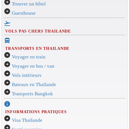
arrow_circle_right
Trouver un hôtel
arrow_circle_right
Guesthouse
flight_takeoff
VOLS PAS CHERS THAILANDE
directions_bus_filled
TRANSPORTS EN THAILANDE
arrow_circle_right
Voyager en train
arrow_circle_right
Voyager en bus / van
arrow_circle_right
Vols intérieurs
arrow_circle_right
Bateaux en Thaïlande
arrow_circle_right
Transports Bangkok
info
INFORMATIONS PRATIQUES
arrow_circle_right
Visa Thaïlande
arrow_circle_right