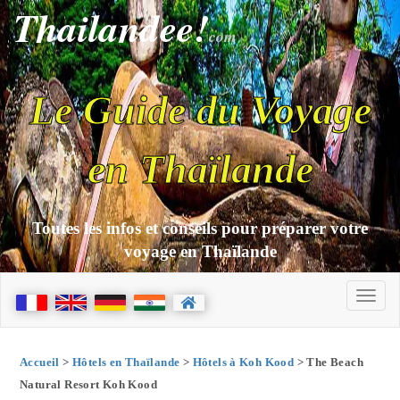
Thailandee!
com
Le Guide du Voyage
en Thaïlande
Toutes les infos et conseils pour préparer votre
voyage en Thaïlande
Accueil
>
Hôtels en Thaïlande
>
Hôtels à Koh Kood
> The Beach
Natural Resort Koh Kood