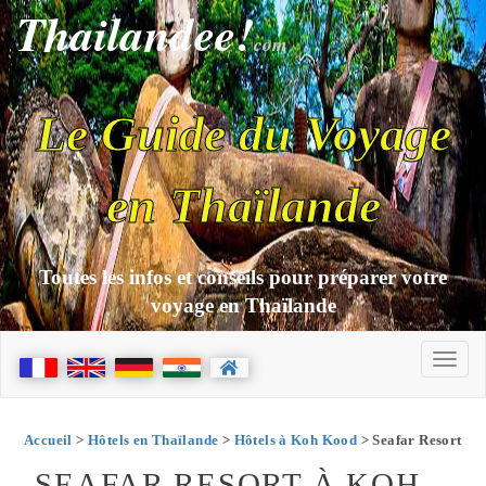
Thailandee!
com
Le Guide du Voyage
en Thaïlande
Toutes les infos et conseils pour préparer votre
voyage en Thaïlande
Accueil
>
Hôtels en Thaïlande
>
Hôtels à Koh Kood
> Seafar Resort
SEAFAR RESORT À KOH