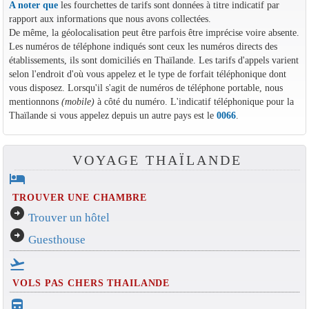
A noter que
les fourchettes de tarifs sont données à titre indicatif par
rapport aux informations que nous avons collectées.
De même, la géolocalisation peut être parfois être imprécise voire absente.
Les numéros de téléphone indiqués sont ceux les numéros directs des
établissements, ils sont domiciliés en Thaïlande. Les tarifs d'appels varient
selon l'endroit d'où vous appelez et le type de forfait téléphonique dont
vous disposez. Lorsqu'il s'agit de numéros de téléphone portable, nous
mentionnons
(mobile)
à côté du numéro. L'indicatif téléphonique pour la
Thaïlande si vous appelez depuis un autre pays est le
0066
.
VOYAGE THAÏLANDE
hotel
TROUVER UNE CHAMBRE
arrow_circle_right
Trouver un hôtel
arrow_circle_right
Guesthouse
flight_takeoff
VOLS PAS CHERS THAILANDE
directions_bus_filled