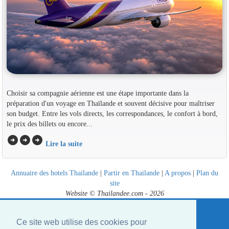
Choisir sa compagnie aérienne est une étape importante dans la
préparation d'un voyage en Thaïlande et souvent décisive pour maîtriser
son budget. Entre les vols directs, les correspondances, le confort à bord,
le prix des billets ou encore...
arrow_circle_right
arrow_circle_right
arrow_circle_right
Lire la suite
Annuaire des hotels Thailande
|
Partir en Thailande
|
A propos
|
Plan du
site
Website © Thailandee.com - 2026
Ce site web utilise des cookies pour