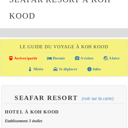
KOOD
LE GUIDE DU VOYAGE À KOH KOOD
directions_transit
local_hotel
photo_camera
travel_explore
Arriver/partir
Dormir
A visiter
A faire
thermostat
local_taxi
info
Météo
Se déplacer
Infos
SEAFAR RESORT
(voir sur la carte)
HOTEL À KOH KOOD
Etablissement 3 étoiles