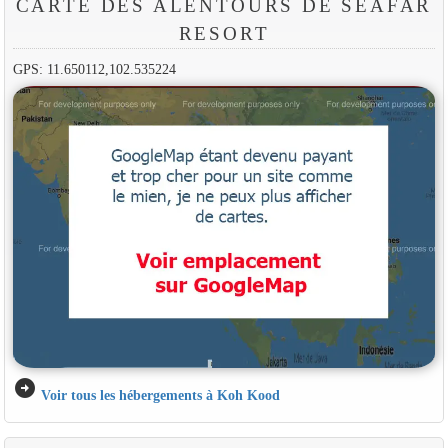
CARTE DES ALENTOURS DE SEAFAR
RESORT
GPS: 11.650112,102.535224
arrow_circle_right
Voir tous les hébergements à Koh Kood