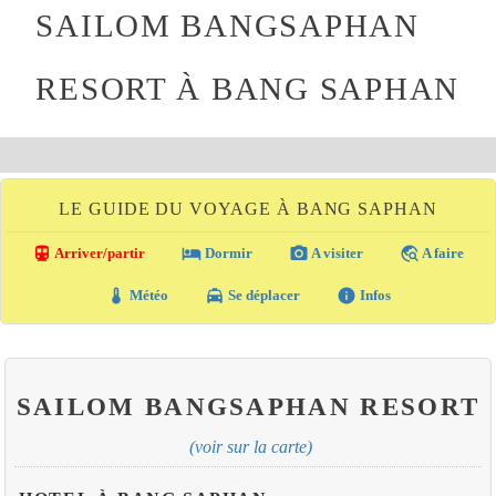
SAILOM BANGSAPHAN
RESORT À BANG SAPHAN
LE GUIDE DU VOYAGE À BANG SAPHAN
directions_transit
local_hotel
photo_camera
travel_explore
Arriver/partir
Dormir
A visiter
A faire
thermostat
local_taxi
info
Météo
Se déplacer
Infos
SAILOM BANGSAPHAN RESORT
(voir sur la carte)