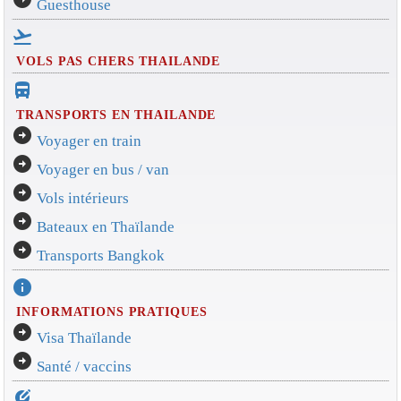
Guesthouse
flight_takeoff
VOLS PAS CHERS THAILANDE
directions_bus_filled
TRANSPORTS EN THAILANDE
arrow_circle_right
Voyager en train
arrow_circle_right
Voyager en bus / van
arrow_circle_right
Vols intérieurs
arrow_circle_right
Bateaux en Thaïlande
arrow_circle_right
Transports Bangkok
info
INFORMATIONS PRATIQUES
arrow_circle_right
Visa Thaïlande
arrow_circle_right
Santé / vaccins
edit_location_alt