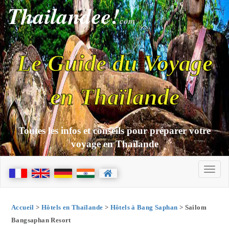
Thailandee!
com
Le Guide du Voyage
en Thaïlande
Toutes les infos et conseils pour préparer votre
voyage en Thaïlande
Accueil
>
Hôtels en Thaïlande
>
Hôtels à Bang Saphan
> Sailom
Bangsaphan Resort