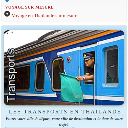
VOYAGE SUR MESURE
arrow_circle_right
Voyage en Thaïlande sur mesure
LES TRANSPORTS EN THAÏLANDE
Entrez votre ville de départ, votre ville de destination et la date de votre
trajet.