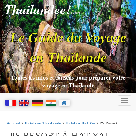
Thailandee!
com
Le Guide du Voyage
en Thaïlande
Toutes les infos et conseils pour préparer votre
voyage en Thaïlande
Accueil
>
Hôtels en Thaïlande
>
Hôtels à Hat Yai
> PS Resort
PS RESORT À HAT YAI