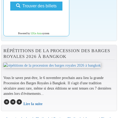
Trouver des billets
Powered by
12Go Asia
system
RÉPÉTITIONS DE LA PROCESSION DES BARGES
ROYALES 2026 À BANGKOK
Vous le savez peut-être, le 6 novembre prochain aura lieu la grande
Procession des Barges Royales à Bangkok. Il s'agit d'une tradition
séculaire assez rare, même si deux éditions se sont tenues ces 7 dernières
années lors d'événements...
arrow_circle_right
arrow_circle_right
arrow_circle_right
Lire la suite