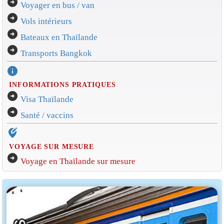
arrow_circle_right
Voyager en bus / van
arrow_circle_right
Vols intérieurs
arrow_circle_right
Bateaux en Thaïlande
arrow_circle_right
Transports Bangkok
info
INFORMATIONS PRATIQUES
arrow_circle_right
Visa Thaïlande
arrow_circle_right
Santé / vaccins
edit_location_alt
VOYAGE SUR MESURE
arrow_circle_right
Voyage en Thaïlande sur mesure