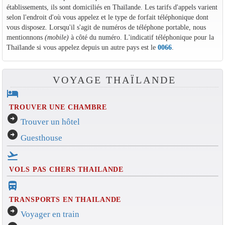
établissements, ils sont domiciliés en Thaïlande. Les tarifs d'appels varient
selon l'endroit d'où vous appelez et le type de forfait téléphonique dont
vous disposez. Lorsqu'il s'agit de numéros de téléphone portable, nous
mentionnons
(mobile)
à côté du numéro. L'indicatif téléphonique pour la
Thaïlande si vous appelez depuis un autre pays est le
0066
.
VOYAGE THAÏLANDE
hotel
TROUVER UNE CHAMBRE
arrow_circle_right
Trouver un hôtel
arrow_circle_right
Guesthouse
flight_takeoff
VOLS PAS CHERS THAILANDE
directions_bus_filled
TRANSPORTS EN THAILANDE
arrow_circle_right
Voyager en train