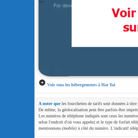
arrow_circle_right
Voir tous les hébergements à Hat Yai
A noter que
les fourchettes de tarifs sont données à titr
De même, la géolocalisation peut être parfois être impréc
Les numéros de téléphone indiqués sont ceux les numéros d
selon l'endroit d'où vous appelez et le type de forfait té
mentionnons
(mobile)
à côté du numéro. L'indicatif télé