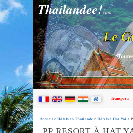
Thailandee!
com
Le G
Toutes
Transports
Accueil
>
Hôtels en Thaïlande
>
Hôtels à Hat Yai
> P
PP RESORT À HAT Y