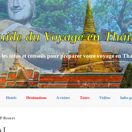
uide du Voyage en Thaï
 les infos et conseils pour préparer votre voyage en Th
Hotels
Destinations
A visiter
Tours
Vidéos
Infos p
P Resort
AI