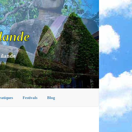
lande
aïlande
ratiques
Festivals
Blog