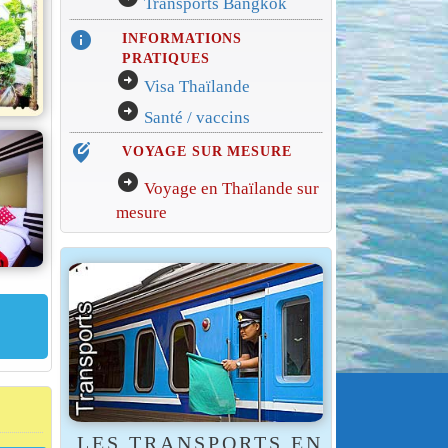
Transports Bangkok
info
INFORMATIONS
PRATIQUES
arrow_circle_right
Visa Thaïlande
arrow_circle_right
Santé / vaccins
edit_location_alt
VOYAGE SUR MESURE
arrow_circle_right
Voyage en Thaïlande sur
mesure
LES TRANSPORTS EN