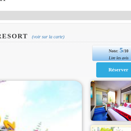
 RESORT
(voir sur la carte)
5
Note:
/10
Lire les avis