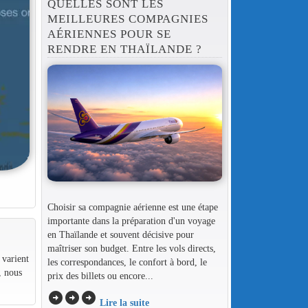
QUELLES SONT LES
MEILLEURES COMPAGNIES
AÉRIENNES POUR SE
RENDRE EN THAÏLANDE ?
Choisir sa compagnie aérienne est une étape
importante dans la préparation d'un voyage
en Thaïlande et souvent décisive pour
maîtriser son budget. Entre les vols directs,
 varient
les correspondances, le confort à bord, le
, nous
prix des billets ou encore...
arrow_circle_right
arrow_circle_right
arrow_circle_right
Lire la suite