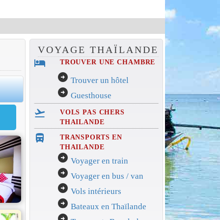
VOYAGE THAÏLANDE
hotel
TROUVER UNE CHAMBRE
arrow_circle_right
Trouver un hôtel
arrow_circle_right
Guesthouse
flight_takeoff
VOLS PAS CHERS
THAILANDE
directions_bus_filled
TRANSPORTS EN
THAILANDE
arrow_circle_right
Voyager en train
arrow_circle_right
Voyager en bus / van
arrow_circle_right
Vols intérieurs
arrow_circle_right
Bateaux en Thaïlande
arrow_circle_right