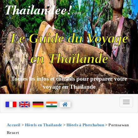
Thailandee!
com
Le Guide du Voyage
en Thaïlande
Toutes les infos et conseils pour préparer votre
voyage en Thaïlande
Accueil
>
Hôtels en Thaïlande
>
Hôtels à Phetchabun
> Pornsawan
Resort