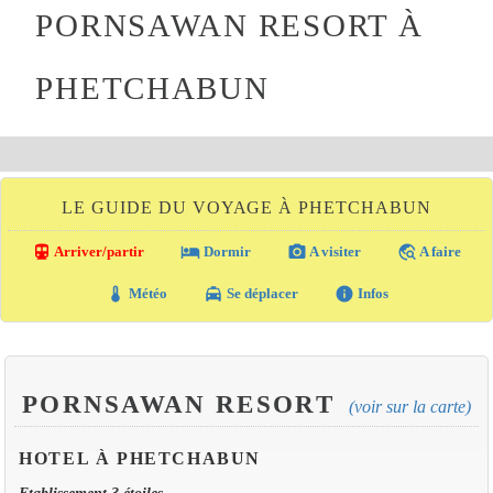
PORNSAWAN RESORT À
PHETCHABUN
LE GUIDE DU VOYAGE À PHETCHABUN
directions_transit
local_hotel
photo_camera
travel_explore
Arriver/partir
Dormir
A visiter
A faire
thermostat
local_taxi
info
Météo
Se déplacer
Infos
PORNSAWAN RESORT
(voir sur la carte)
HOTEL À PHETCHABUN
Etablissement 3 étoiles