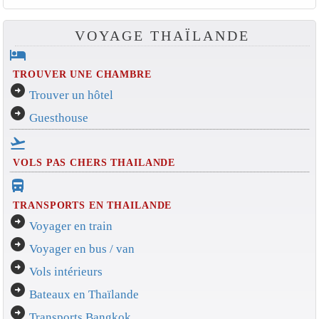
VOYAGE THAÏLANDE
hotel
TROUVER UNE CHAMBRE
arrow_circle_right
Trouver un hôtel
arrow_circle_right
Guesthouse
flight_takeoff
VOLS PAS CHERS THAILANDE
directions_bus_filled
TRANSPORTS EN THAILANDE
arrow_circle_right
Voyager en train
arrow_circle_right
Voyager en bus / van
arrow_circle_right
Vols intérieurs
arrow_circle_right
Bateaux en Thaïlande
arrow_circle_right
Transports Bangkok