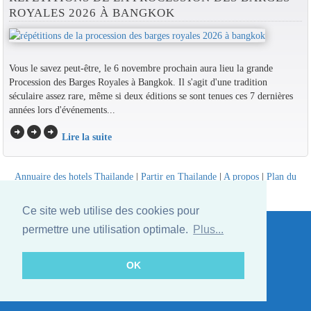
ROYALES 2026 À BANGKOK
Vous le savez peut-être, le 6 novembre prochain aura lieu la grande
Procession des Barges Royales à Bangkok. Il s'agit d'une tradition
séculaire assez rare, même si deux éditions se sont tenues ces 7 dernières
années lors d'événements...
arrow_circle_right
arrow_circle_right
arrow_circle_right
Lire la suite
Annuaire des hotels Thailande
|
Partir en Thailande
|
A propos
|
Plan du
site
Website © Thailandee.com - 2026
Ce site web utilise des cookies pour
permettre une utilisation optimale.
Plus...
OK