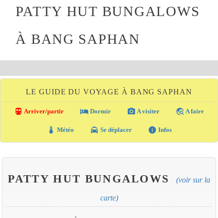
PATTY HUT BUNGALOWS
À BANG SAPHAN
LE GUIDE DU VOYAGE À BANG SAPHAN
directions_transit
local_hotel
photo_camera
travel_explore
Arriver/partir
Dormir
A visiter
A faire
thermostat
local_taxi
info
Météo
Se déplacer
Infos
PATTY HUT BUNGALOWS
(voir sur la
carte)