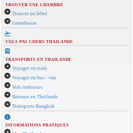
TROUVER UNE CHAMBRE
arrow_circle_right
Trouver un hôtel
arrow_circle_right
Guesthouse
flight_takeoff
VOLS PAS CHERS THAILANDE
directions_bus_filled
TRANSPORTS EN THAILANDE
arrow_circle_right
Voyager en train
arrow_circle_right
Voyager en bus / van
arrow_circle_right
Vols intérieurs
arrow_circle_right
Bateaux en Thaïlande
arrow_circle_right
Transports Bangkok
info
INFORMATIONS PRATIQUES
arrow_circle_right