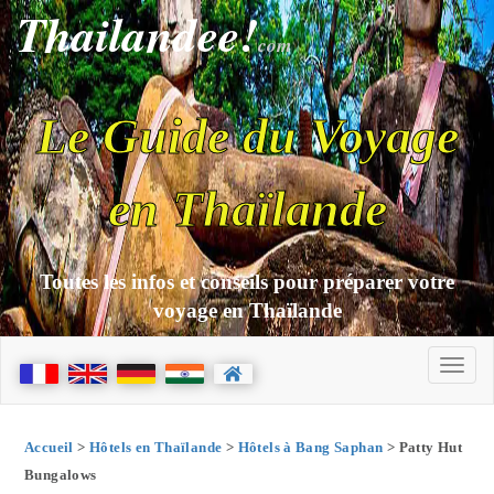
Thailandee!
com
Le Guide du Voyage
en Thaïlande
Toutes les infos et conseils pour préparer votre
voyage en Thaïlande
Accueil
>
Hôtels en Thaïlande
>
Hôtels à Bang Saphan
> Patty Hut
Bungalows