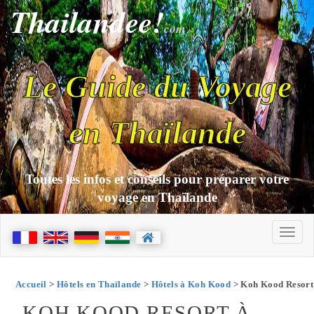
Thailandee!
com
Le Guide du Voyage
en Thaïlande
Toutes les infos et conseils pour préparer votre
voyage en Thaïlande
Accueil
>
Hôtels en Thaïlande
>
Hôtels à Koh Kood
> Koh Kood Resort
KOH KOOD RESORT À