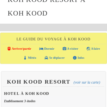
KOH KOOD
LE GUIDE DU VOYAGE À KOH KOOD
directions_transit
local_hotel
photo_camera
travel_explore
Arriver/partir
Dormir
A visiter
A faire
thermostat
local_taxi
info
Météo
Se déplacer
Infos
KOH KOOD RESORT
(voir sur la carte)
HOTEL À KOH KOOD
Etablissement 3 étoiles