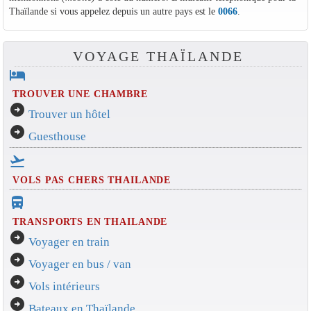
Thaïlande si vous appelez depuis un autre pays est le
0066
.
VOYAGE THAÏLANDE
hotel
TROUVER UNE CHAMBRE
arrow_circle_right
Trouver un hôtel
arrow_circle_right
Guesthouse
flight_takeoff
VOLS PAS CHERS THAILANDE
directions_bus_filled
TRANSPORTS EN THAILANDE
arrow_circle_right
Voyager en train
arrow_circle_right
Voyager en bus / van
arrow_circle_right
Vols intérieurs
arrow_circle_right
Bateaux en Thaïlande