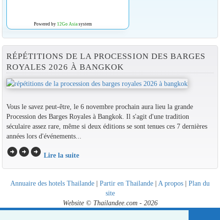
Powered by
12Go Asia
system
RÉPÉTITIONS DE LA PROCESSION DES BARGES
ROYALES 2026 À BANGKOK
Vous le savez peut-être, le 6 novembre prochain aura lieu la grande
Procession des Barges Royales à Bangkok. Il s'agit d'une tradition
séculaire assez rare, même si deux éditions se sont tenues ces 7 dernières
années lors d'événements...
arrow_circle_right
arrow_circle_right
arrow_circle_right
Lire la suite
Annuaire des hotels Thailande
|
Partir en Thailande
|
A propos
|
Plan du
site
Website © Thailandee.com - 2026