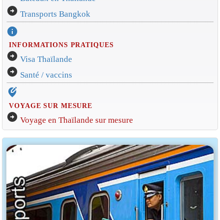
arrow_circle_right
Transports Bangkok
info
INFORMATIONS PRATIQUES
arrow_circle_right
Visa Thaïlande
arrow_circle_right
Santé / vaccins
edit_location_alt
VOYAGE SUR MESURE
arrow_circle_right
Voyage en Thaïlande sur mesure