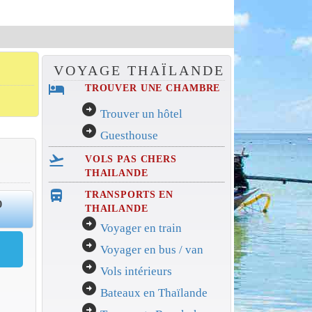
VOYAGE THAÏLANDE
hotel
TROUVER UNE CHAMBRE
arrow_circle_right
Trouver un hôtel
arrow_circle_right
Guesthouse
flight_takeoff
VOLS PAS CHERS
THAILANDE
directions_bus_filled
TRANSPORTS EN
0
THAILANDE
arrow_circle_right
Voyager en train
arrow_circle_right
Voyager en bus / van
arrow_circle_right
Vols intérieurs
arrow_circle_right
Bateaux en Thaïlande
arrow_circle_right