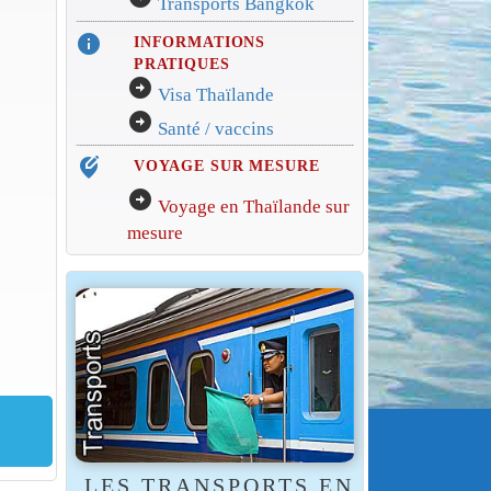
Transports Bangkok
info
INFORMATIONS
PRATIQUES
arrow_circle_right
Visa Thaïlande
arrow_circle_right
Santé / vaccins
edit_location_alt
VOYAGE SUR MESURE
arrow_circle_right
Voyage en Thaïlande sur
mesure
LES TRANSPORTS EN