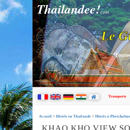
Thailandee!
com
Le G
Toutes
Transports
Accueil
>
Hôtels en Thaïlande
>
Hôtels à Phetchabu
KHAO KHO VIEW S