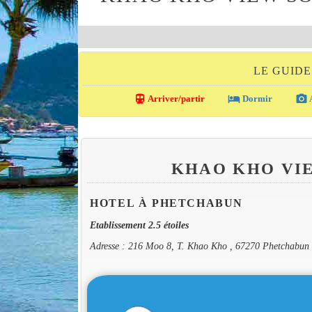
LE GUID
directions_transit
local_hotel
photo_camera
Arriver/partir
Dormir
A
KHAO KHO VI
HOTEL À PHETCHABUN
Etablissement 2.5 étoiles
Adresse : 216 Moo 8, T. Khao Kho , 67270 Phetchabun