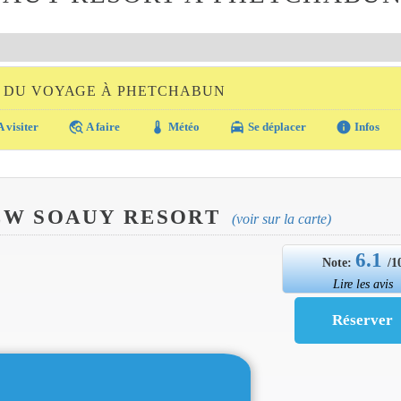
E DU VOYAGE À PHETCHABUN
travel_explore
thermostat
local_taxi
info
 visiter
A faire
Météo
Se déplacer
Infos
EW SOAUY RESORT
(voir sur la carte)
6.1
Note:
/1
Lire les avis