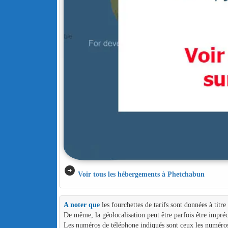
arrow_circle_right
Voir tous les hébergements à Phetchabun
A noter que
les fourchettes de tarifs sont données à titr
De même, la géolocalisation peut être parfois être impréc
Les numéros de téléphone indiqués sont ceux les numéros d