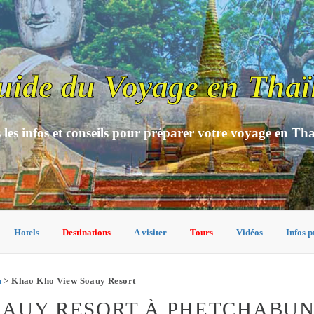
uide du Voyage en Thaï
 les infos et conseils pour préparer votre voyage en Th
Hotels
Destinations
A visiter
Tours
Vidéos
Infos p
n
> Khao Kho View Soauy Resort
OAUY RESORT À PHETCHABU