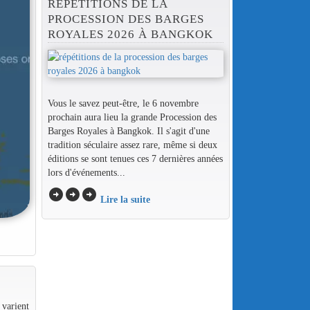
RÉPÉTITIONS DE LA
PROCESSION DES BARGES
ROYALES 2026 À BANGKOK
Vous le savez peut-être, le 6 novembre
prochain aura lieu la grande Procession des
Barges Royales à Bangkok. Il s'agit d'une
tradition séculaire assez rare, même si deux
éditions se sont tenues ces 7 dernières années
lors d'événements...
arrow_circle_right
arrow_circle_right
arrow_circle_right
Lire la suite
 varient