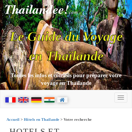
Thailandee!
com
Le Guide du Voyage
en Thaïlande
Toutes les infos et conseils pour préparer votre
voyage en Thaïlande
Accueil
>
Hôtels en Thaïlande
> Votre recherche
HOTELS ET