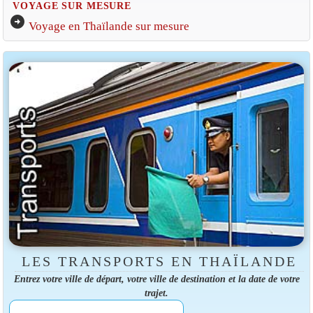
VOYAGE SUR MESURE
arrow_circle_right
Voyage en Thaïlande sur mesure
LES TRANSPORTS EN THAÏLANDE
Entrez votre ville de départ, votre ville de destination et la date de votre
trajet.