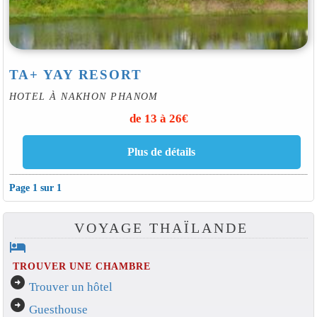
TA+ YAY RESORT
HOTEL À NAKHON PHANOM
de 13 à 26€
Page 1 sur 1
VOYAGE THAÏLANDE
hotel
TROUVER UNE CHAMBRE
arrow_circle_right
Trouver un hôtel
arrow_circle_right
Guesthouse