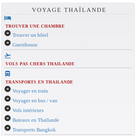
VOYAGE THAÏLANDE
hotel
TROUVER UNE CHAMBRE
arrow_circle_right
Trouver un hôtel
arrow_circle_right
Guesthouse
flight_takeoff
VOLS PAS CHERS THAILANDE
directions_bus_filled
TRANSPORTS EN THAILANDE
arrow_circle_right
Voyager en train
arrow_circle_right
Voyager en bus / van
arrow_circle_right
Vols intérieurs
arrow_circle_right
Bateaux en Thaïlande
arrow_circle_right
Transports Bangkok