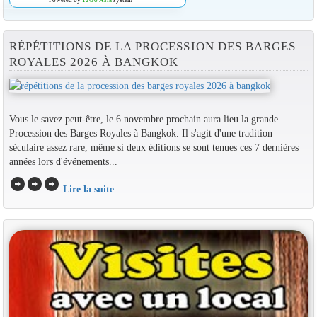
RÉPÉTITIONS DE LA PROCESSION DES BARGES
ROYALES 2026 À BANGKOK
Vous le savez peut-être, le 6 novembre prochain aura lieu la grande
Procession des Barges Royales à Bangkok. Il s'agit d'une tradition
séculaire assez rare, même si deux éditions se sont tenues ces 7 dernières
années lors d'événements...
arrow_circle_right
arrow_circle_right
arrow_circle_right
Lire la suite