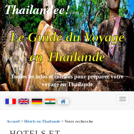
Thailandee!
com
Le Guide du Voyage
en Thaïlande
Toutes les infos et conseils pour préparer votre
voyage en Thaïlande
Accueil
>
Hôtels en Thaïlande
> Votre recherche
HOTELS ET