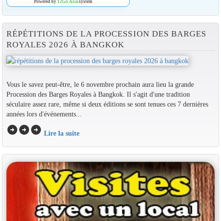
Powered by
12Go Asia
system
RÉPÉTITIONS DE LA PROCESSION DES BARGES
ROYALES 2026 À BANGKOK
Vous le savez peut-être, le 6 novembre prochain aura lieu la grande
Procession des Barges Royales à Bangkok. Il s'agit d'une tradition
séculaire assez rare, même si deux éditions se sont tenues ces 7 dernières
années lors d'événements...
arrow_circle_right
arrow_circle_right
arrow_circle_right
Lire la suite