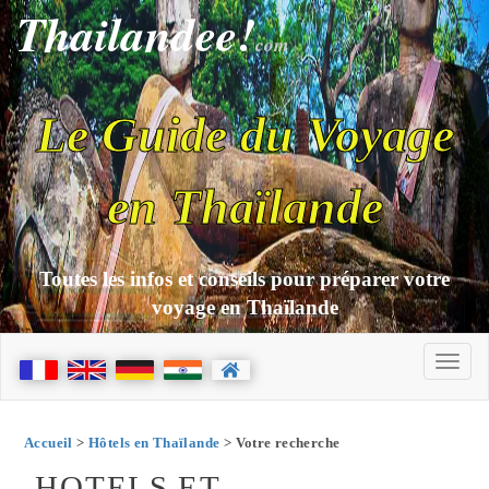
Thailandee!
com
Le Guide du Voyage
en Thaïlande
Toutes les infos et conseils pour préparer votre
voyage en Thaïlande
Accueil
>
Hôtels en Thaïlande
> Votre recherche
HOTELS ET