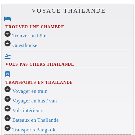
VOYAGE THAÏLANDE
hotel
TROUVER UNE CHAMBRE
arrow_circle_right
Trouver un hôtel
arrow_circle_right
Guesthouse
flight_takeoff
VOLS PAS CHERS THAILANDE
directions_bus_filled
TRANSPORTS EN THAILANDE
arrow_circle_right
Voyager en train
arrow_circle_right
Voyager en bus / van
arrow_circle_right
Vols intérieurs
arrow_circle_right
Bateaux en Thaïlande
arrow_circle_right
Transports Bangkok