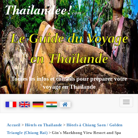
Thailandee!
com
Le Guide du Voyage
en Thaïlande
Toutes les infos et conseils pour préparer votre
voyage en Thaïlande
Accueil
>
Hôtels en Thaïlande
>
Hôtels à Chiang Saen / Golden
Triangle (Chiang Rai)
> Gin's Maekhong View Resort and Spa