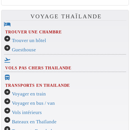
VOYAGE THAÏLANDE
hotel
TROUVER UNE CHAMBRE
arrow_circle_right
Trouver un hôtel
arrow_circle_right
Guesthouse
flight_takeoff
VOLS PAS CHERS THAILANDE
directions_bus_filled
TRANSPORTS EN THAILANDE
arrow_circle_right
Voyager en train
arrow_circle_right
Voyager en bus / van
arrow_circle_right
Vols intérieurs
arrow_circle_right
Bateaux en Thaïlande
arrow_circle_right