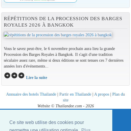
RÉPÉTITIONS DE LA PROCESSION DES BARGES
ROYALES 2026 À BANGKOK
Vous le savez peut-être, le 6 novembre prochain aura lieu la grande
Procession des Barges Royales à Bangkok. Il s'agit d'une tradition
séculaire assez rare, même si deux éditions se sont tenues ces 7 dernières
années lors d'événements...
arrow_circle_right
arrow_circle_right
arrow_circle_right
Lire la suite
Annuaire des hotels Thailande
|
Partir en Thailande
|
A propos
|
Plan du
site
Website © Thailandee.com - 2026
Ce site web utilise des cookies pour
permettre une utilisation optimale.
Plus...