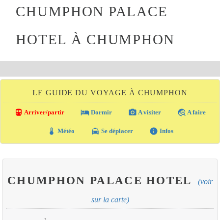
CHUMPHON PALACE
HOTEL À CHUMPHON
LE GUIDE DU VOYAGE À CHUMPHON
directions_transit
local_hotel
photo_camera
travel_explore
Arriver/partir
Dormir
A visiter
A faire
thermostat
local_taxi
info
Météo
Se déplacer
Infos
CHUMPHON PALACE HOTEL
(voir
sur la carte)