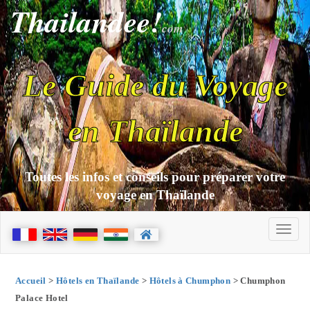
Thailandee!
com
Le Guide du Voyage
en Thaïlande
Toutes les infos et conseils pour préparer votre
voyage en Thaïlande
Accueil
>
Hôtels en Thaïlande
>
Hôtels à Chumphon
> Chumphon
Palace Hotel