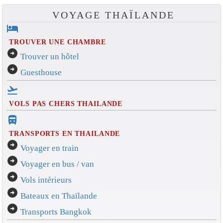
VOYAGE THAÏLANDE
hotel
TROUVER UNE CHAMBRE
arrow_circle_right
Trouver un hôtel
arrow_circle_right
Guesthouse
flight_takeoff
VOLS PAS CHERS THAILANDE
directions_bus_filled
TRANSPORTS EN THAILANDE
arrow_circle_right
Voyager en train
arrow_circle_right
Voyager en bus / van
arrow_circle_right
Vols intérieurs
arrow_circle_right
Bateaux en Thaïlande
arrow_circle_right
Transports Bangkok