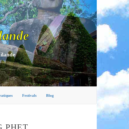
lande
aïlande
ratiques
Festivals
Blog
 PHET