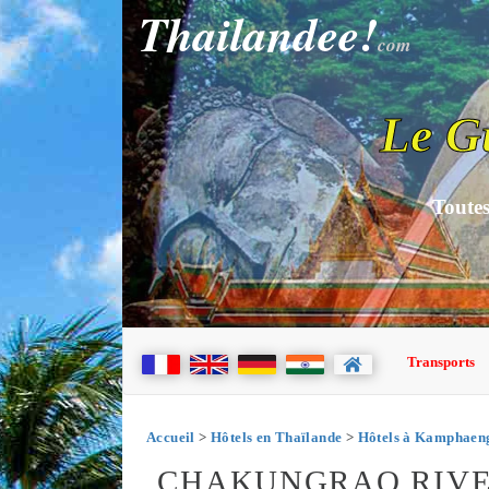
Thailandee!
com
Le G
Toutes
Transports
Accueil
>
Hôtels en Thaïlande
>
Hôtels à Kamphaen
CHAKUNGRAO RIVE