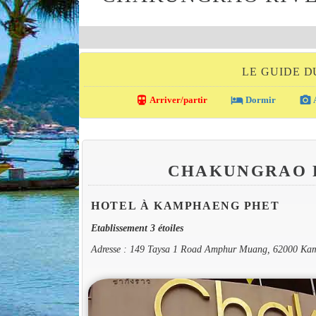
LE GUIDE 
directions_transit
local_hotel
photo_camera
Arriver/partir
Dormir
A
CHAKUNGRAO 
HOTEL À KAMPHAENG PHET
Etablissement 3 étoiles
Adresse : 149 Taysa 1 Road Amphur Muang, 62000 Ka