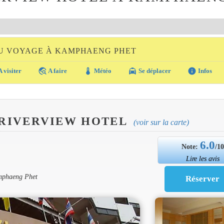
DU VOYAGE À KAMPHAENG PHET
travel_explore
thermostat
local_taxi
info
 visiter
A faire
Météo
Se déplacer
Infos
RIVERVIEW HOTEL
(voir sur la carte)
6.0
Note:
/1
Lire les avis
mphaeng Phet