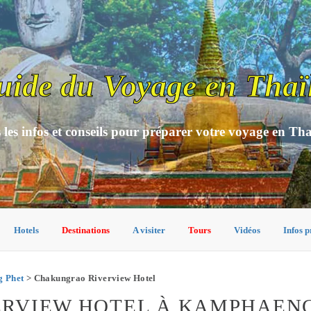
uide du Voyage en Thaï
 les infos et conseils pour préparer votre voyage en Th
Hotels
Destinations
A visiter
Tours
Vidéos
Infos p
g Phet
> Chakungrao Riverview Hotel
RVIEW HOTEL À KAMPHAENG