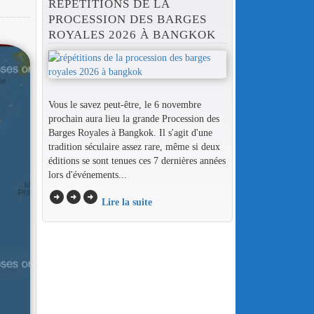
RÉPÉTITIONS DE LA
PROCESSION DES BARGES
ROYALES 2026 À BANGKOK
Vous le savez peut-être, le 6 novembre
prochain aura lieu la grande Procession des
Barges Royales à Bangkok. Il s'agit d'une
tradition séculaire assez rare, même si deux
éditions se sont tenues ces 7 dernières années
lors d'événements...
arrow_circle_right
arrow_circle_right
arrow_circle_right
Lire la suite