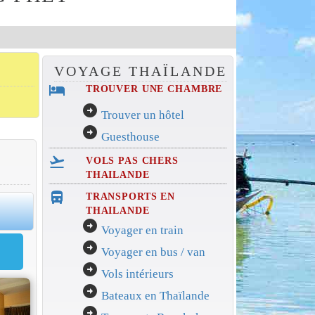
VOYAGE THAÏLANDE
hotel
TROUVER UNE CHAMBRE
arrow_circle_right
Trouver un hôtel
arrow_circle_right
Guesthouse
flight_takeoff
VOLS PAS CHERS
THAILANDE
directions_bus_filled
TRANSPORTS EN
0
THAILANDE
arrow_circle_right
Voyager en train
arrow_circle_right
Voyager en bus / van
arrow_circle_right
Vols intérieurs
arrow_circle_right
Bateaux en Thaïlande
arrow_circle_right