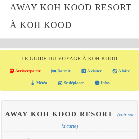
AWAY KOH KOOD RESORT
À KOH KOOD
LE GUIDE DU VOYAGE À KOH KOOD
directions_transit
local_hotel
photo_camera
travel_explore
Arriver/partir
Dormir
A visiter
A faire
thermostat
local_taxi
info
Météo
Se déplacer
Infos
AWAY KOH KOOD RESORT
(voir sur
la carte)