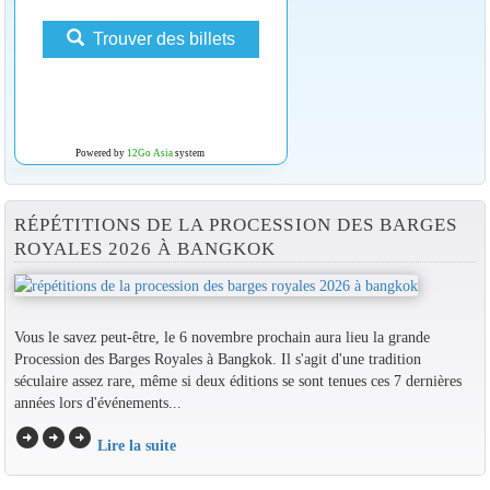
Trouver des billets
Powered by
12Go Asia
system
RÉPÉTITIONS DE LA PROCESSION DES BARGES
ROYALES 2026 À BANGKOK
Vous le savez peut-être, le 6 novembre prochain aura lieu la grande
Procession des Barges Royales à Bangkok. Il s'agit d'une tradition
séculaire assez rare, même si deux éditions se sont tenues ces 7 dernières
années lors d'événements...
arrow_circle_right
arrow_circle_right
arrow_circle_right
Lire la suite