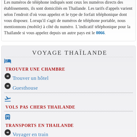
Les numéros de téléphone indiqués sont ceux les numéros directs des
établissements, ils sont domiciliés en Thaïlande. Les tarifs d'appels varient
selon l'endroit d'où vous appelez et le type de forfait téléphonique dont
vous disposez. Lorsqu'il s'agit de numéros de téléphone portable, nous
mentionnons
(mobile)
à côté du numéro. L'indicatif téléphonique pour la
Thaïlande si vous appelez depuis un autre pays est le
0066
.
VOYAGE THAÏLANDE
hotel
TROUVER UNE CHAMBRE
arrow_circle_right
Trouver un hôtel
arrow_circle_right
Guesthouse
flight_takeoff
VOLS PAS CHERS THAILANDE
directions_bus_filled
TRANSPORTS EN THAILANDE
arrow_circle_right
Voyager en train