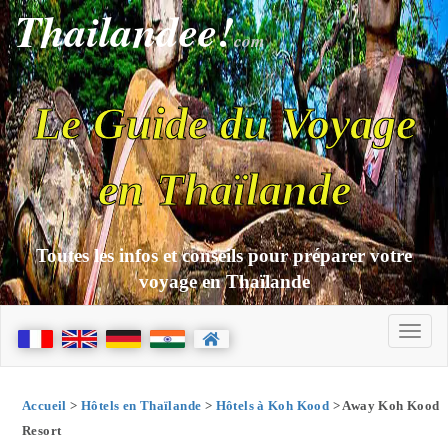
Thailandee!
com
Le Guide du Voyage
en Thaïlande
Toutes les infos et conseils pour préparer votre
voyage en Thaïlande
Accueil
>
Hôtels en Thaïlande
>
Hôtels à Koh Kood
> Away Koh Kood
Resort