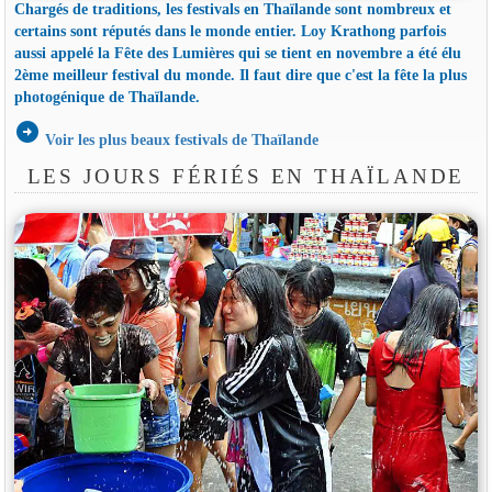
Chargés de traditions, les festivals en Thaïlande sont nombreux et
certains sont réputés dans le monde entier. Loy Krathong parfois
aussi appelé la Fête des Lumières qui se tient en novembre a été élu
2ème meilleur festival du monde. Il faut dire que c'est la fête la plus
photogénique de Thaïlande.
arrow_circle_right
Voir les plus beaux festivals de Thaïlande
LES JOURS FÉRIÉS EN THAÏLANDE