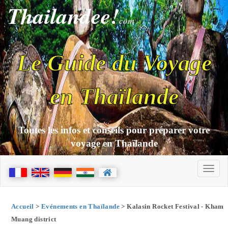
Thailandee!
com
Le Guide du Voyage
en Thaïlande
Toutes les infos et conseils pour préparer votre
voyage en Thaïlande
Accueil
>
Evénements en Thaïlande
> Kalasin Rocket Festival - Kham
Muang district