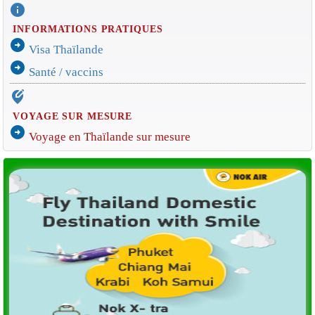
info
INFORMATIONS PRATIQUES
arrow_circle_right
Visa Thaïlande
arrow_circle_right
Santé / vaccins
edit_location_alt
VOYAGE SUR MESURE
arrow_circle_right
Voyage en Thaïlande sur mesure