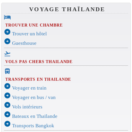
VOYAGE THAÏLANDE
hotel
TROUVER UNE CHAMBRE
arrow_circle_right
Trouver un hôtel
arrow_circle_right
Guesthouse
flight_takeoff
VOLS PAS CHERS THAILANDE
directions_bus_filled
TRANSPORTS EN THAILANDE
arrow_circle_right
Voyager en train
arrow_circle_right
Voyager en bus / van
arrow_circle_right
Vols intérieurs
arrow_circle_right
Bateaux en Thaïlande
arrow_circle_right
Transports Bangkok