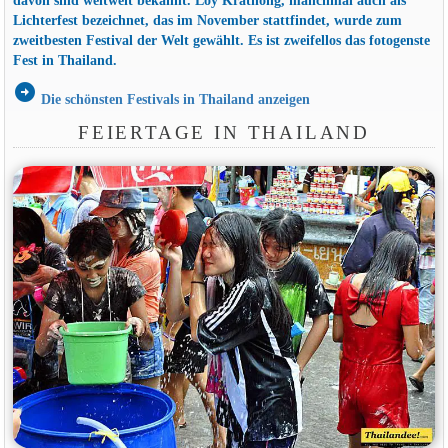
davon sind weltweit bekannt. Loy Krathong, manchmal auch als
Lichterfest bezeichnet, das im November stattfindet, wurde zum
zweitbesten Festival der Welt gewählt. Es ist zweifellos das fotogenste
Fest in Thailand.
arrow_circle_right
Die schönsten Festivals in Thailand anzeigen
FEIERTAGE IN THAILAND