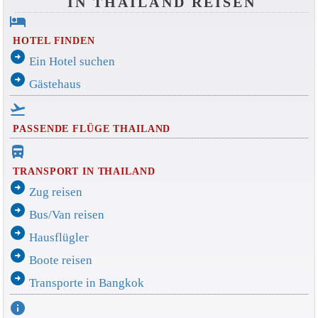
IN THAILAND REISEN
hotel
HOTEL FINDEN
arrow_circle_right
Ein Hotel suchen
arrow_circle_right
Gästehaus
flight_takeoff
PASSENDE FLÜGE THAILAND
directions_bus_filled
TRANSPORT IN THAILAND
arrow_circle_right
Zug reisen
arrow_circle_right
Bus/Van reisen
arrow_circle_right
Hausflügler
arrow_circle_right
Boote reisen
arrow_circle_right
Transporte in Bangkok
info