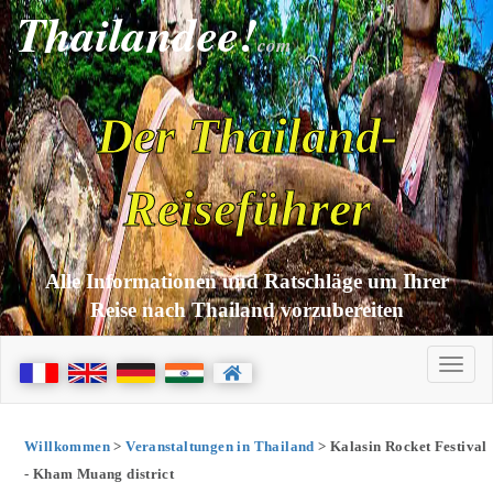
Thailandee!
com
Der Thailand-
Reiseführer
Alle Informationen und Ratschläge um Ihrer
Reise nach Thailand vorzubereiten
Willkommen
>
Veranstaltungen in Thailand
> Kalasin Rocket Festival
- Kham Muang district