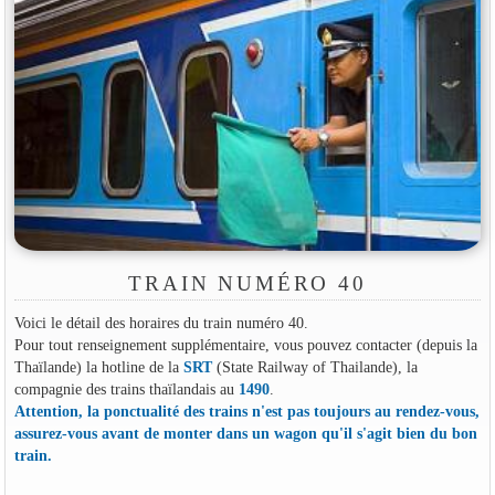
TRAIN NUMÉRO 40
Voici le détail des horaires du train numéro 40.
Pour tout renseignement supplémentaire, vous pouvez contacter (depuis la
Thaïlande) la hotline de la
SRT
(State Railway of Thailande), la
compagnie des trains thaïlandais au
1490
.
Attention, la ponctualité des trains n'est pas toujours au rendez-vous,
assurez-vous avant de monter dans un wagon qu'il s'agit bien du bon
train.