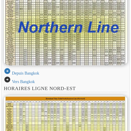
arrow_circle_right
Depuis Bangkok
arrow_circle_right
Vers Bangkok
HORAIRES LIGNE NORD-EST