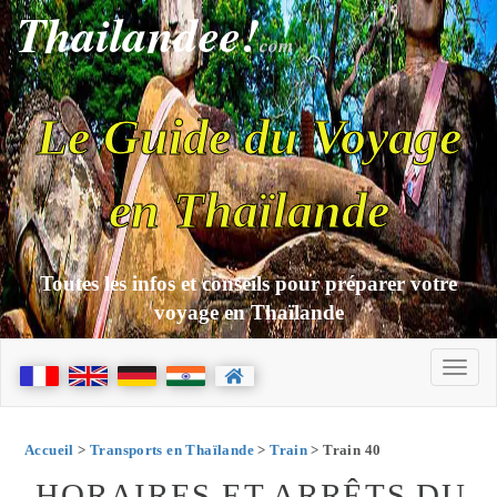
Thailandee!
com
Le Guide du Voyage
en Thaïlande
Toutes les infos et conseils pour préparer votre
voyage en Thaïlande
Accueil
>
Transports en Thaïlande
>
Train
> Train 40
HORAIRES ET ARRÊTS DU