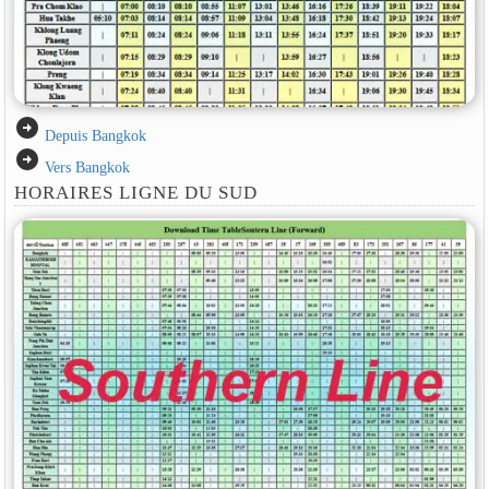
arrow_circle_right
Depuis Bangkok
arrow_circle_right
Vers Bangkok
HORAIRES LIGNE DU SUD