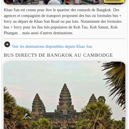
Khao San est connu pour être le quartier des routards de Bangkok. Des
agences et compagnies de transport proposent des bus ou formules bus +
ferry au départ de Khao San Road ou pas loin. Notamment des formules
bus + ferry pour les îles très populaires de Koh Tao, Koh Samui, Koh
Phangan... mais aussi d'autres destinations.
arrow_circle_right
Voir les destinations disponibles depuis Khao San
BUS DIRECTS DE BANGKOK AU CAMBODGE