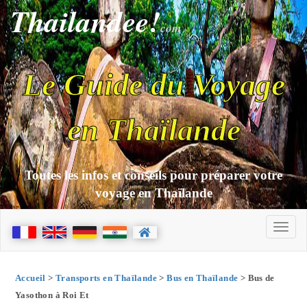
Thailandee!
com
Le Guide du Voyage
en Thaïlande
Toutes les infos et conseils pour préparer votre
voyage en Thaïlande
Accueil
>
Transports en Thaïlande
>
Bus en Thaïlande
> Bus de
Yasothon à Roi Et