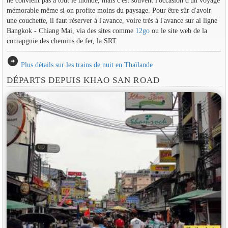
ne convient pas à tout le monde, mais c'est souvent l'occasion d'un voyage
mémorable même si on profite moins du paysage. Pour être sûr d'avoir
une couchette, il faut réserver à l'avance, voire très à l'avance sur al ligne
Bangkok - Chiang Mai, via des sites comme
12go
ou le site web de la
comapgnie des chemins de fer, la SRT.
arrow_circle_right
Plus détails sur les trains de nuit en Thaïlande
DÉPARTS DEPUIS KHAO SAN ROAD