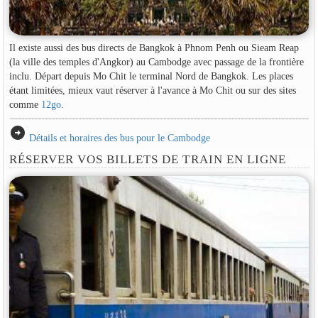
Il existe aussi des bus directs de Bangkok à Phnom Penh ou Sieam Reap
(la ville des temples d'Angkor) au Cambodge avec passage de la frontière
inclu. Départ depuis Mo Chit le terminal Nord de Bangkok. Les places
étant limitées, mieux vaut réserver à l'avance à Mo Chit ou sur des sites
comme
12go
.
arrow_circle_right
Détails et horaires des bus pour le Cambodge
RÉSERVER VOS BILLETS DE TRAIN EN LIGNE