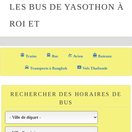
LES BUS DE YASOTHON À
ROI ET
train
directions_bus_filled
flight_takeoff
directions_boat
Trains
Bus
Avion
Bateaux
local_taxi
airplane_ticket
Transports à Bangkok
Vols Thaïlande
RECHERCHER DES HORAIRES DE
BUS