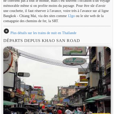
ne convient pas à tout le monde, mais c'est souvent l'occasion d'un voyage
mémorable même si on profite moins du paysage. Pour être sûr d'avoir
une couchette, il faut réserver à l'avance, voire très à l'avance sur al ligne
Bangkok - Chiang Mai, via des sites comme
12go
ou le site web de la
comapgnie des chemins de fer, la SRT.
arrow_circle_right
Plus détails sur les trains de nuit en Thaïlande
DÉPARTS DEPUIS KHAO SAN ROAD