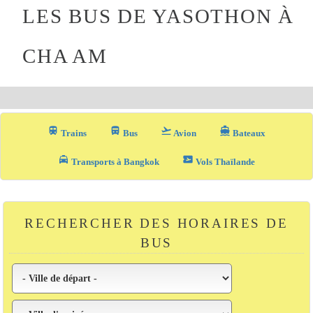
LES BUS DE YASOTHON À
CHA AM
train
directions_bus_filled
flight_takeoff
directions_boat
Trains
Bus
Avion
Bateaux
local_taxi
airplane_ticket
Transports à Bangkok
Vols Thaïlande
RECHERCHER DES HORAIRES DE
BUS