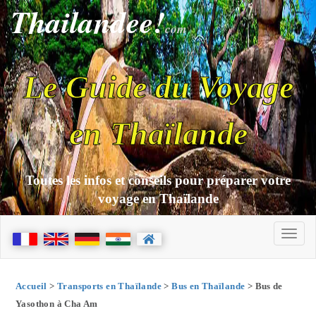
Thailandee!
com
Le Guide du Voyage
en Thaïlande
Toutes les infos et conseils pour préparer votre
voyage en Thaïlande
Accueil
>
Transports en Thaïlande
>
Bus en Thaïlande
> Bus de
Yasothon à Cha Am