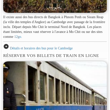
Il existe aussi des bus directs de Bangkok à Phnom Penh ou Sieam Reap
(la ville des temples d'Angkor) au Cambodge avec passage de la frontière
inclu. Départ depuis Mo Chit le terminal Nord de Bangkok. Les places
étant limitées, mieux vaut réserver à l'avance à Mo Chit ou sur des sites
comme
12go
.
arrow_circle_right
Détails et horaires des bus pour le Cambodge
RÉSERVER VOS BILLETS DE TRAIN EN LIGNE