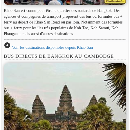
Khao San est connu pour être le quartier des routards de Bangkok. Des
agences et compagnies de transport proposent des bus ou formules bus +
ferry au départ de Khao San Road ou pas loin. Notamment des formules
bus + ferry pour les îles très populaires de Koh Tao, Koh Samui, Koh
Phangan... mais aussi d'autres destinations.
arrow_circle_right
Voir les destinations disponibles depuis Khao San
BUS DIRECTS DE BANGKOK AU CAMBODGE