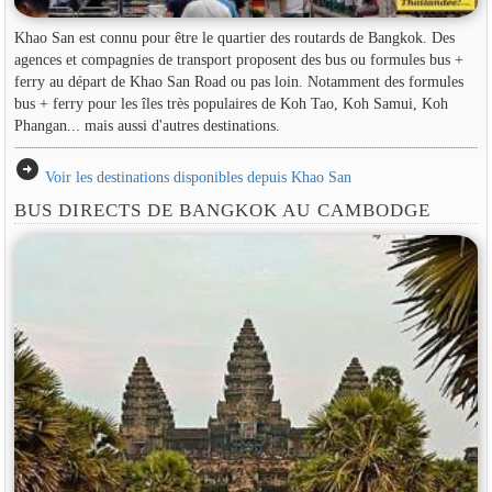
Khao San est connu pour être le quartier des routards de Bangkok. Des
agences et compagnies de transport proposent des bus ou formules bus +
ferry au départ de Khao San Road ou pas loin. Notamment des formules
bus + ferry pour les îles très populaires de Koh Tao, Koh Samui, Koh
Phangan... mais aussi d'autres destinations.
arrow_circle_right
Voir les destinations disponibles depuis Khao San
BUS DIRECTS DE BANGKOK AU CAMBODGE