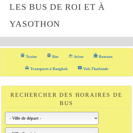
LES BUS DE ROI ET À
YASOTHON
train
directions_bus_filled
flight_takeoff
directions_boat
Trains
Bus
Avion
Bateaux
local_taxi
airplane_ticket
Transports à Bangkok
Vols Thaïlande
RECHERCHER DES HORAIRES DE
BUS