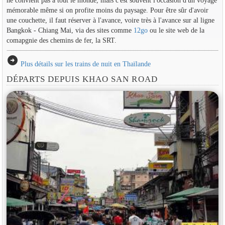
ne convient pas à tout le monde, mais c'est souvent l'occasion d'un voyage
mémorable même si on profite moins du paysage. Pour être sûr d'avoir
une couchette, il faut réserver à l'avance, voire très à l'avance sur al ligne
Bangkok - Chiang Mai, via des sites comme
12go
ou le site web de la
comapgnie des chemins de fer, la SRT.
arrow_circle_right
Plus détails sur les trains de nuit en Thaïlande
DÉPARTS DEPUIS KHAO SAN ROAD