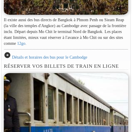
Il existe aussi des bus directs de Bangkok à Phnom Penh ou Sieam Reap
(la ville des temples d'Angkor) au Cambodge avec passage de la frontière
inclu. Départ depuis Mo Chit le terminal Nord de Bangkok. Les places
étant limitées, mieux vaut réserver à l'avance à Mo Chit ou sur des sites
comme
12go
.
arrow_circle_right
Détails et horaires des bus pour le Cambodge
RÉSERVER VOS BILLETS DE TRAIN EN LIGNE