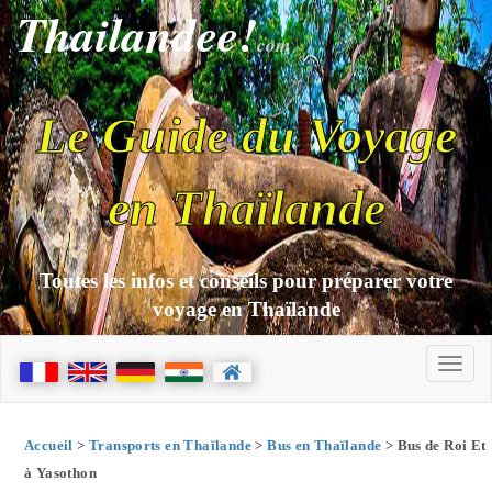
Thailandee!
com
Le Guide du Voyage
en Thaïlande
Toutes les infos et conseils pour préparer votre
voyage en Thaïlande
Accueil
>
Transports en Thaïlande
>
Bus en Thaïlande
> Bus de Roi Et
à Yasothon