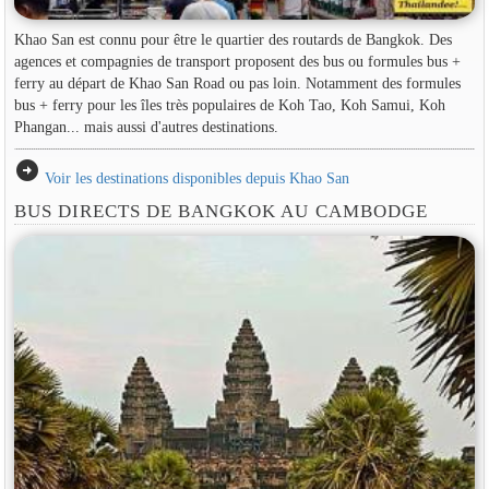
Khao San est connu pour être le quartier des routards de Bangkok. Des
agences et compagnies de transport proposent des bus ou formules bus +
ferry au départ de Khao San Road ou pas loin. Notamment des formules
bus + ferry pour les îles très populaires de Koh Tao, Koh Samui, Koh
Phangan... mais aussi d'autres destinations.
arrow_circle_right
Voir les destinations disponibles depuis Khao San
BUS DIRECTS DE BANGKOK AU CAMBODGE