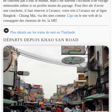
ne convient pas à tout le monde, mais c'est souvent l'occasion d'un voyage
mémorable même si on profite moins du paysage. Pour être sûr d'avoir
une couchette, il faut réserver à l'avance, voire très à l'avance sur al ligne
Bangkok - Chiang Mai, via des sites comme
12go
ou le site web de la
comapgnie des chemins de fer, la SRT.
arrow_circle_right
Plus détails sur les trains de nuit en Thaïlande
DÉPARTS DEPUIS KHAO SAN ROAD