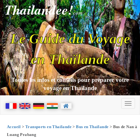
Thailandee!
com
Le Guide du Voyage
en Thaïlande
Toutes les infos et conseils pour préparer votre
voyage en Thaïlande
Accueil
>
Transports en Thaïlande
>
Bus en Thaïlande
> Bus de Nan à
Luang Prabang