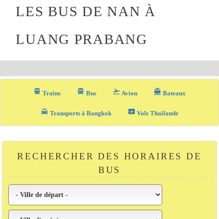
LES BUS DE NAN À
LUANG PRABANG
train
directions_bus_filled
flight_takeoff
directions_boat
Trains
Bus
Avion
Bateaux
local_taxi
airplane_ticket
Transports à Bangkok
Vols Thaïlande
RECHERCHER DES HORAIRES DE
BUS