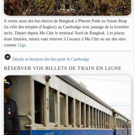
Il existe aussi des bus directs de Bangkok à Phnom Penh ou Sieam Reap
(la ville des temples d'Angkor) au Cambodge avec passage de la frontière
inclu. Départ depuis Mo Chit le terminal Nord de Bangkok. Les places
étant limitées, mieux vaut réserver à l'avance à Mo Chit ou sur des sites
comme
12go
.
arrow_circle_right
Détails et horaires des bus pour le Cambodge
RÉSERVER VOS BILLETS DE TRAIN EN LIGNE